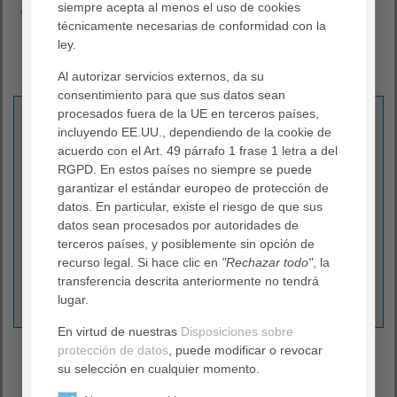
siempre acepta al menos el uso de cookies
AGAPLESION gAG
Consorcio de salud
técnicamente necesarias de conformidad con la
Prensa y centro de información
ley.
Al autorizar servicios externos, da su
consentimiento para que sus datos sean
Kontakt
procesados fuera de la UE en terceros países,
incluyendo EE.UU., dependiendo de la cookie de
AGAPLESION gAG
acuerdo con el Art. 49 párrafo 1 frase 1 letra a del
Comunicaciones Corporativas
RGPD. En estos países no siempre se puede
garantizar el estándar europeo de protección de
Ginnheimer Landstraße 94
datos. En particular, existe el riesgo de que sus
60487 Frankfurt am Main
datos sean procesados por autoridades de
terceros países, y posiblemente sin opción de
(069) 95 33 - 94 32
recurso legal. Si hace clic en
"Rechazar todo"
, la
(069) 95 33 - 891 - 94 32
transferencia descrita anteriormente no tendrá
presse
@
agaplesion.de
lugar.
En virtud de nuestras
Disposiciones sobre
Prensa y centro de información
protección de datos
, puede modificar o revocar
su selección en cualquier momento.
Llegamos hasta el final y nos comunicamos. Y si