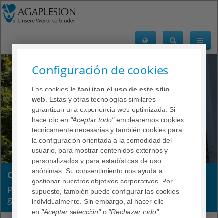
Configuración de cookies
Las cookies
le facilitan el uso de este sitio
web
. Estas y otras tecnologías similares
garantizan una experiencia web optimizada. Si
hace clic en
"Aceptar todo"
emplearemos cookies
técnicamente necesarias y también cookies para
la configuración orientada a la comodidad del
usuario, para mostrar contenidos externos y
personalizados y para estadísticas de uso
anónimas. Su consentimiento nos ayuda a
Consorcio de salud
gestionar nuestros objetivos corporativos. Por
Proveedor de servicios de salud para todas las
supuesto, también puede configurar las cookies
generaciones y fases de la vida
individualmente. Sin embargo, al hacer clic
en
"Aceptar selección"
o
"Rechazar todo"
,