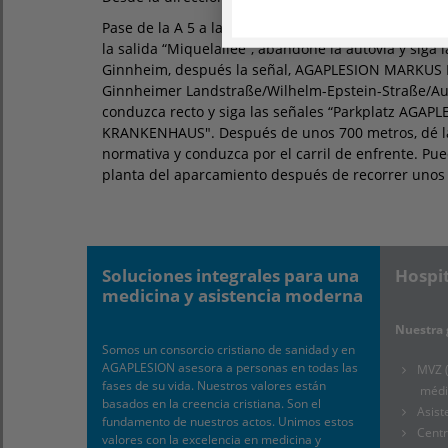
Pase de la A 5 a la A 66 en dirección a Fráncfort e
la salida “Miquelallee”, abandone la autovía y siga 
Ginnheim, después la señal, AGAPLESION MARKUS
Ginnheimer Landstraße/Wilhelm-Epstein-Straße/Aug
conduzca recto y siga las señales “Parkplatz AGA
KRANKENHAUS". Después de unos 700 metros, dé la
normativa y conduzca por el carril de enfrente. Pued
planta del aparcamiento después de recorrer unos
Soluciones integrales para una
Hospit
medicina y asistencia moderna
Nuestra 
Somos un consorcio cristiano de sanidad y en
AGAPLESION asesora a personas en todas las
MVZ (
fases de su vida. Nuestros valores están
médi
basados en la creencia cristiana. Son el
Asist
fundamento de nuestros actos. Unimos estos
Cent
valores con la excelencia en medicina y