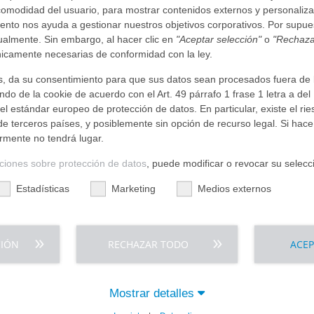
 comodidad del usuario, para mostrar contenidos externos y personaliza
nto nos ayuda a gestionar nuestros objetivos corporativos. Por supu
dualmente. Sin embargo, al hacer clic en
"Aceptar selección"
o
"Rechaza
, cruce la calle por la salida
icamente necesarias de conformidad con la ley.
ankfurt-Ginnheim hasta la
 es de 16 minutos.
nos, da su consentimiento para que sus datos sean procesados fuera de 
do de la cookie de acuerdo con el Art. 49 párrafo 1 frase 1 letra a de
l estándar europeo de protección de datos. En particular, existe el r
arada “MARKUS KRANKENHAUS”.
e terceros países, y posiblemente sin opción de recurso legal. Si hace
ormente no tendrá lugar.
ciones sobre protección de datos
, puede modificar o revocar su selec
da “Frankfurt-Heddernheim”.
Estadísticas
Marketing
Medios externos
a Marie-Curie-Straße y
 “Bockenheim / AGAPLESION
andstraße/Wilhelm-Epstein-
CIÓN
RECHAZAR TODO
ACE
a las señales “Parkplatz
os 700 metros, dé la vuelta
 enfrente. Puede dirigirse a la
 recorrer unos 400 metros.
Mostrar detalles