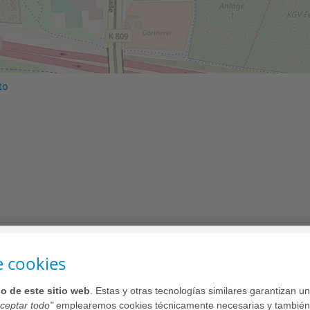
to
e cookies
G
uso de este sitio web
. Estas y otras tecnologías similares garantizan 
ceptar todo"
emplearemos cookies técnicamente necesarias y también 