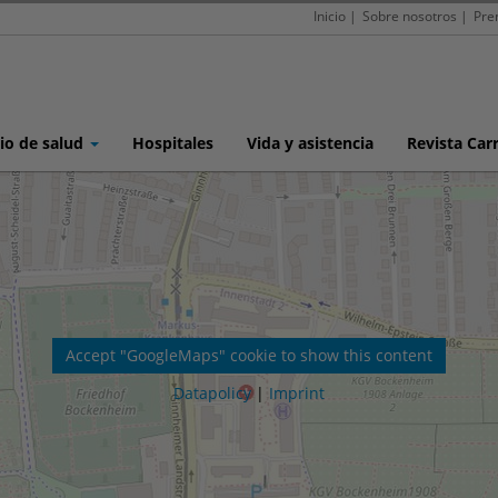
Inicio
|
Sobre nosotros
|
Pre
io de salud
Hospitales
Vida y asistencia
Revista Car
Accept "GoogleMaps" cookie to show this content
Datapolicy
|
Imprint