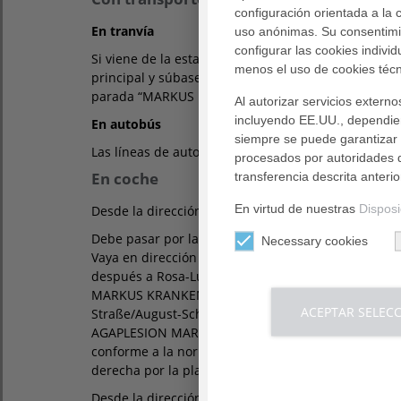
configuración orientada a la
En tranvía
uso anónimas. Su consentimie
configurar las cookies indivi
Si viene de la estación central de trenes de Fráncfort
menos el uso de cookies técn
principal y súbase al tranvía 16, en dirección a Fr
parada “MARKUS KRANKENHAUS”. El trayecto oficial
Al autorizar servicios exter
incluyendo EE.UU., dependien
En autobús
siempre se puede garantizar e
Las líneas de autobús 34 y 39 llegan hasta la p
procesados por autoridades d
En coche
transferencia descrita anteri
En virtud de nuestras
Disposi
Desde la dirección norte/este
Debe pasar por la A 661. Deje la autovía en la sali
Necessary cookies
Vaya en dirección Frankfurt-Heddernheim. Llegará 
después a Rosa-Luxemburg-Straße. Tome la salida
MARKUS KRANKENHAUS”. En el cruce Ginnheimer L
ACEPTAR SELEC
Straße/August-Scheidel-Straße conduzca recto y sig
AGAPLESION MARKUS KRANKENHAUS”. Después de un
conforme a la normativa y conduzca por el carril de
derecha por la planta del aparcamiento después de
Desde la dirección sur/oeste