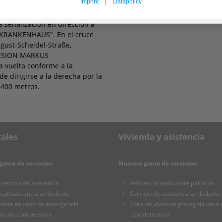
Imprint
|
Datapolicy
n el cruce Nord-West-Kreuz. En
la señalización en dirección a
 KRANKENHAUS". En el cruce
ust-Scheidel-Straße,
PLESION MARKUS
 vuelta conforme a la
e dirigirse a la derecha por la
 400 metros.
ales
Vivienda y asistencia
gama de servicios:
Nuestra gama de servicios:
centros de asistencia
Asistencia ambulante paliativa
ca)/asistencia ambulante
Servicio de asistencia ambulante
encia en caso de emergencia
Zona de vivienda protegida para
ros de competencia
con demencia