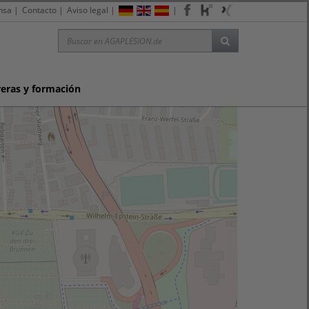
nsa
|
Contacto
|
Aviso legal
|
|
reras y formación