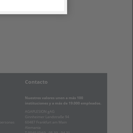
Contacto
Nuestros valores unen a más 100
instituciones y a más de 19.000 empleados.
AGAPLESION gAG
Ginnheimer Landstraße 94
 personas
60487 Frankfurt am Main
Alemania
T 0049 (0)69 - 95 33 - 94 31