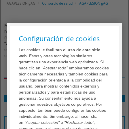
AGAPLESION gAG
Consorcio de salud
AGAPLESION gAG
Muchas instituciones de AGAPLESION cuentan con una
historia que data del S. XIX. Con vistas al desarrollo de la
Configuración de cookies
medicina moderna se desarrolló la reivindicación de un
“derecho a la sanidad”. El estado prusiano instituyó
comisiones sanitarias y le dio el derecho a las iglesias
Las cookies
le facilitan el uso de este sitio
cristianas de fundar sus propios centros benéficos.
web
. Estas y otras tecnologías similares
garantizan una experiencia web optimizada. Si
hace clic en
"Aceptar todo"
emplearemos cookies
Sobre nosotros
técnicamente necesarias y también cookies para
la configuración orientada a la comodidad del
usuario, para mostrar contenidos externos y
personalizados y para estadísticas de uso
Carreras y formación
anónimas. Su consentimiento nos ayuda a
gestionar nuestros objetivos corporativos. Por
Identidad cristiana
supuesto, también puede configurar las cookies
Redes
individualmente. Sin embargo, al hacer clic
AGAPLESION es tan variado como sus posibilidades de
en
"Aceptar selección"
o
"Rechazar todo"
,
desarrollo en el consorcio. Para que se viva un
siempre acepta al menos el uso de cookies