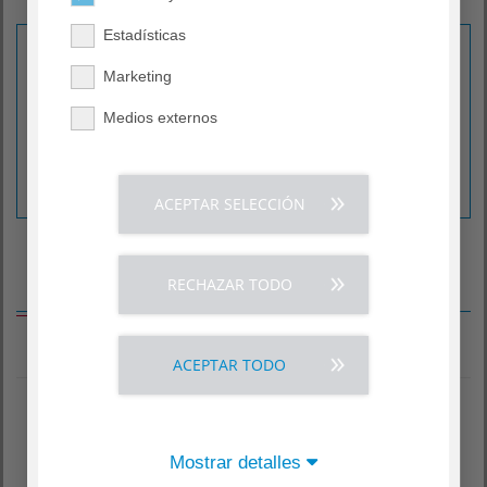
Cumplimiento
Estadísticas
La junta directiva de AGAPLESION gAG dirige la
sociedad bajo su propia responsabilidad. El consejo de
Marketing
administración supervisa la actividad comercial y está
dispuesto a asesorarle.
Medios externos
La junta directiva desarrolla la orientación estratégica
junto con los directores del consorcio e impulsa el
desarrollo y garantía de futuro en AGAPLESION.
ACEPTAR SELECCIÓN
RECHAZAR TODO
Decimos nosotros
ACEPTAR TODO
Mostrar detalles