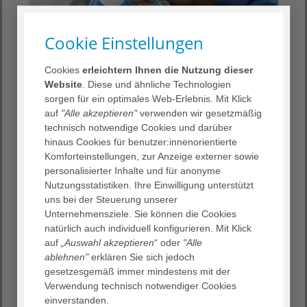
Cookie Einstellungen
Cookies
erleichtern Ihnen die Nutzung dieser
Website
. Diese und ähnliche Technologien
sorgen für ein optimales Web-Erlebnis. Mit Klick
auf
"Alle akzeptieren"
verwenden wir gesetzmäßig
SDG 13 Maßnahmen zum Klimaschutz
technisch notwendige Cookies und darüber
hinaus Cookies für benutzer:innenorientierte
AGAPLESION will dazu beitragen den Klimawandel zu
Komforteinstellungen, zur Anzeige externer sowie
begrenzen, indem wir aktiv Maßnahmen zur Reduktion
personalisierter Inhalte und für anonyme
eigener klimaschädlicher Emissionen umsetzen. Die THG-
Nutzungsstatistiken. Ihre Einwilligung unterstützt
Bilanzierung sowie z.B. Projekte zur Energieeffizienz und
uns bei der Steuerung unserer
Mobilitätskonzepte sind konkrete Schritte auf unserem
Unternehmensziele. Sie können die Cookies
Weg. Dabei fördern wir auch Klimabildung und -
natürlich auch individuell konfigurieren. Mit Klick
bewusstsein sowohl intern als auch in der Öffentlichkeit.
auf
„Auswahl akzeptieren
“ oder
"Alle
ablehnen"
erklären Sie sich jedoch
gesetzesgemäß immer mindestens mit der
Verwendung technisch notwendiger Cookies
einverstanden.