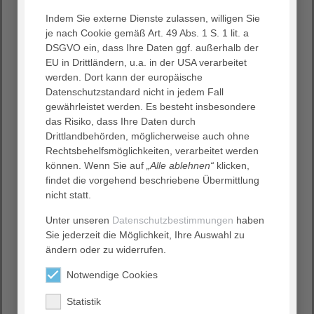
Indem Sie externe Dienste zulassen, willigen Sie
je nach Cookie gemäß Art. 49 Abs. 1 S. 1 lit. a
DSGVO ein, dass Ihre Daten ggf. außerhalb der
EU in Drittländern, u.a. in der USA verarbeitet
werden. Dort kann der europäische
Datenschutzstandard nicht in jedem Fall
gewährleistet werden. Es besteht insbesondere
das Risiko, dass Ihre Daten durch
Drittlandbehörden, möglicherweise auch ohne
Rechtsbehelfsmöglichkeiten, verarbeitet werden
können. Wenn Sie auf
„Alle ablehnen“
klicken,
findet die vorgehend beschriebene Übermittlung
nicht statt.
SDG 16 Frieden, Gerechtigkeit und starke
Institutionen
Unter unseren
Datenschutzbestimmungen
haben
Sie jederzeit die Möglichkeit, Ihre Auswahl zu
AGAPLESION setzt sich für Gerechtigkeit und starke
ändern oder zu widerrufen.
Institutionen ein. Dies geschieht durch die Bekämpfung
von Korruption, die Förderung von Transparenz in der
Notwendige Cookies
eigenen Organisation und die Partizipation der
Mitarbeiter:innen an Entscheidungsprozessen.
Statistik