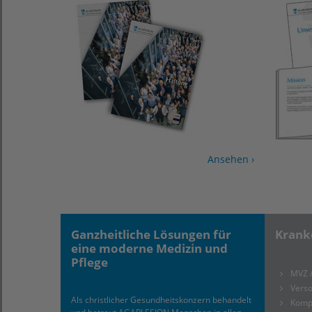
Ansehen ›
Ganzheitliche Lösungen für
Krank
eine moderne Medizin und
Pflege
MVZ 
Verso
Als christlicher Gesundheitskonzern behandelt
Komp