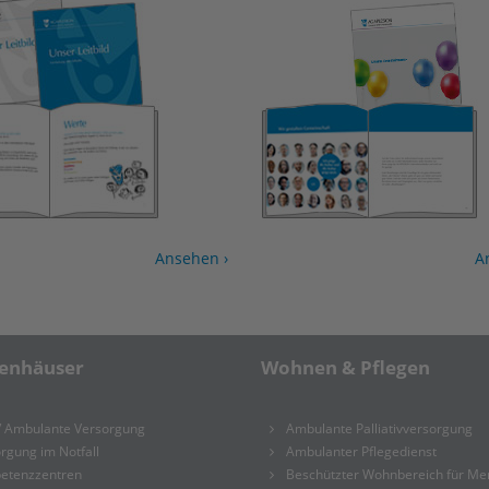
Ansehen ›
A
enhäuser
Wohnen & Pflegen
/ Ambulante Versorgung
Ambulante Palliativversorgung
rgung im Notfall
Ambulanter Pflegedienst
etenzzentren
Beschützter Wohnbereich für M