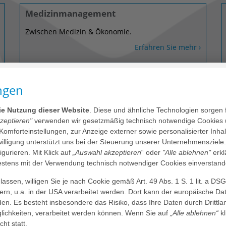
Medizinmanagement
Zwischen Medizin & Ökonomie.
Erfahren Sie mehr ›
ngen
Personalmarketing & Recruiting
Mitarbeiter:innen gewinnen.
die Nutzung dieser Website
. Diese und ähnliche Technologien sorgen 
kzeptieren"
verwenden wir gesetzmäßig technisch notwendige Cookies 
Erfahren Sie mehr ›
 Komforteinstellungen, zur Anzeige externer sowie personalisierter Inh
nwilligung unterstützt uns bei der Steuerung unserer Unternehmensziele
figurieren. Mit Klick auf
„Auswahl akzeptieren
“ oder
"Alle ablehnen"
erkl
Strategie & Portfoliomanagement
tens mit der Verwendung technisch notwendiger Cookies einverstand
assen, willigen Sie je nach Cookie gemäß Art. 49 Abs. 1 S. 1 lit. a DS
Von der Strategie zur Umsetzung.
dern, u.a. in der USA verarbeitet werden. Dort kann der europäische Da
Erfahren Sie mehr ›
den. Es besteht insbesondere das Risiko, dass Ihre Daten durch Dritt
ichkeiten, verarbeitet werden können. Wenn Sie auf
„Alle ablehnen“
kl
cht statt.