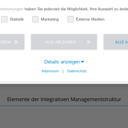
estimmungen
haben Sie jederzeit die Möglichkeit, Ihre Auswahl zu änd
Institute
Statistik
Marketing
Externe Medien
IEREN
ALLE ABLEHNEN
ALLE 
Theologie – Diakonie – Ethik
Für die christliche Identität.
Details anzeigen
Erfahren Sie mehr ›
Impressum
|
Datenschutz
Elemente der Integrativen Managementstruktur