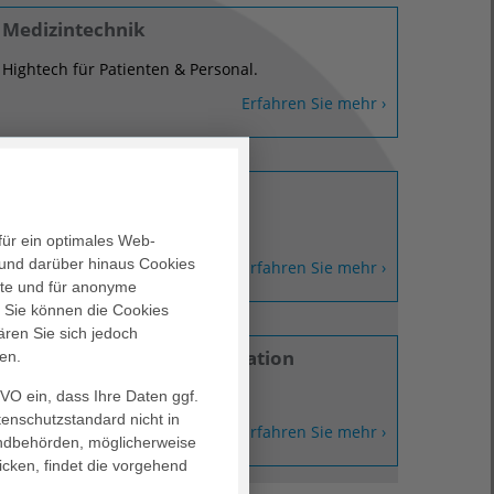
Medizintechnik
Hightech für Patienten & Personal.
Erfahren Sie mehr ›
Personalmanagement
Für 22.000 kluge Köpfe.
für ein optimales Web-
und darüber hinaus Cookies
Erfahren Sie mehr ›
alte und für anonyme
. Sie können die Cookies
ären Sie sich jedoch
Unternehmenskommunikation
en.
GVO ein, dass Ihre Daten ggf.
Miteinander reden.
tenschutzstandard nicht in
Erfahren Sie mehr ›
landbehörden, möglicherweise
icken, findet die vorgehend