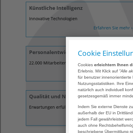
Künstliche Intelligenz
Innovative Technologien
Erfahren Sie mehr ›
Cookie Einstellu
Personalentwicklung
22.000 Mitarbeiter:innen im Fokus.
Cookies
erleichtern Ihnen 
Erlebnis. Mit Klick auf
"Alle a
Erfahren Sie mehr ›
für benutzer:innenorientierte
Nutzungsstatistiken. Ihre Ei
natürlich auch individuell kon
Qualität und Nachhaltigkeit
gesetzesgemäß immer mindes
Indem Sie externe Dienste zul
Erwartungen erfüllen.
außerhalb der EU in Drittlän
Erfahren Sie mehr ›
jedem Fall gewährleistet wer
auch ohne Rechtsbehelfsmögl
beschriebene Übermittlung ni