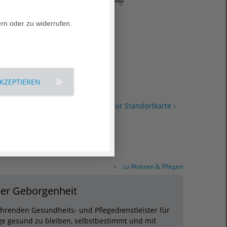
ern oder zu widerrufen.
AKZEPTIEREN
Zur Standortkarte ›
zu Wohnen & Pflegen
cher Geborgenheit
hrenden Gesundheits- und Pflegedienstleister für
ge gesund zu bleiben, selbstbestimmt und mit