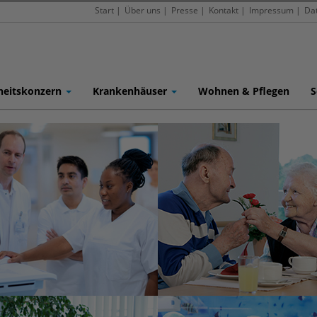
Start
|
Über uns
|
Presse
|
Kontakt
|
Impressum
|
Da
heitskonzern
Krankenhäuser
Wohnen & Pflegen
S
Im Alter gut
Medizinische
umsorgt
Kompetenz
Selbstbestimmt und
Wann immer Sie uns
würdevoll leben
brauchen