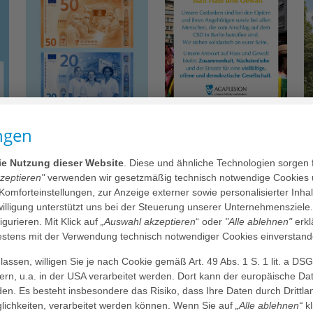
ngen
AGAPLESION gAG
die Nutzung dieser Website
. Diese und ähnliche Technologien sorgen 
kzeptieren"
verwenden wir gesetzmäßig technisch notwendige Cookies 
 Komforteinstellungen, zur Anzeige externer sowie personalisierter Inh
dienstleister für alle
nwilligung unterstützt uns bei der Steuerung unserer Unternehmensziele
figurieren. Mit Klick auf
„Auswahl akzeptieren
“ oder
"Alle ablehnen"
erkl
sphasen
tens mit der Verwendung technisch notwendiger Cookies einverstand
rößten Gesundheitskonzerne in Deutschland.
assen, willigen Sie je nach Cookie gemäß Art. 49 Abs. 1 S. 1 lit. a DS
t bereits im Namen AGAPLESION zum
dern, u.a. in der USA verarbeitet werden. Dort kann der europäische Da
eis tòn plesíon“ (Liebe den Nächsten,
den. Es besteht insbesondere das Risiko, dass Ihre Daten durch Dritt
ichkeiten, verarbeitet werden können. Wenn Sie auf
„Alle ablehnen“
kl