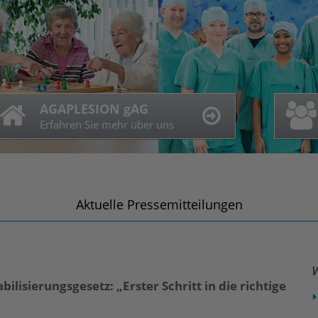
AGAPLESION gAG
Unsere Angebote
Unser Leistungsspektrum
Erfahren Sie mehr über uns
Mehr zu unseren Angeboten
Mehr zu unseren Angeboten
Aktuelle Pressemitteilungen
W
bilisierungsgesetz: „Erster Schritt in die richtige