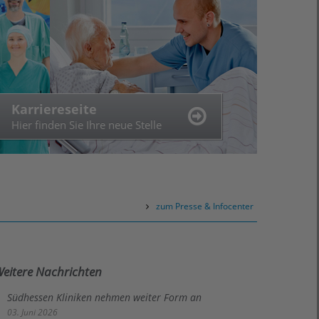
Körperkompass
Standortfinder
Karriereseite
Finden Sie Ihren Experten
Finden Sie Ihre Einrichtung
Hier finden Sie Ihre neue Stelle
zum Presse & Infocenter
eitere Nachrichten
Südhessen Kliniken nehmen weiter Form an
03. Juni 2026