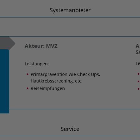
Systemanbieter
Akteur: MVZ
A
S
Le
Leistungen:
Primärprävention wie Check Ups,
Hautkrebsscreening, etc.
Reiseimpfungen
Service