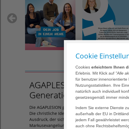
Cookie Einstellu
Cookies
erleichtern Ihnen 
Erlebnis. Mit Klick auf
"Alle a
für benutzer:innenorientierte
AGAPLESION - Gesundheits
Nutzungsstatistiken. Ihre Ei
natürlich auch individuell kon
Generationen und Leben
gesetzesgemäß immer mindes
Die AGAPLESION gemeinnützige AG ist einer der g
Indem Sie externe Dienste zul
Die christliche Identität des Unternehmens komm
außerhalb der EU in Drittlän
Ausdruck, der sich aus dem altgriechischen „agapés
jedem Fall gewährleistet wer
Markusevangelium, Kapitel 12, Vers 31) herleitet.
auch ohne Rechtsbehelfsmögl