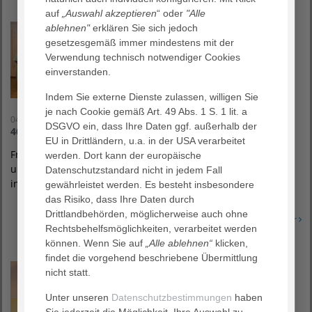
auf
„Auswahl akzeptieren
“ oder
"Alle
ablehnen"
erklären Sie sich jedoch
gesetzesgemäß immer mindestens mit der
Verwendung technisch notwendiger Cookies
einverstanden.
Indem Sie externe Dienste zulassen, willigen Sie
je nach Cookie gemäß Art. 49 Abs. 1 S. 1 lit. a
04. Dezember 2019
DSGVO ein, dass Ihre Daten ggf. außerhalb der
40 Jahre Grüne Damen und Herren
EU in Drittländern, u.a. in der USA verarbeitet
Frankfurt am Main, 4. Dezember 2019 – Die Grünen Damen
werden. Dort kann der europäische
und Herren am AGAPLESION MARKUS KRANKENHAUS haben
Datenschutzstandard nicht in jedem Fall
in diesem Jahr allen Grund zur Freude:…
gewährleistet werden. Es besteht insbesondere
das Risiko, dass Ihre Daten durch
Drittlandbehörden, möglicherweise auch ohne
Erfahren Sie mehr
Rechtsbehelfsmöglichkeiten, verarbeitet werden
können. Wenn Sie auf
„Alle ablehnen“
klicken,
findet die vorgehend beschriebene Übermittlung
nicht statt.
Unter unseren
Datenschutzbestimmungen
haben
Sie jederzeit die Möglichkeit, Ihre Auswahl zu