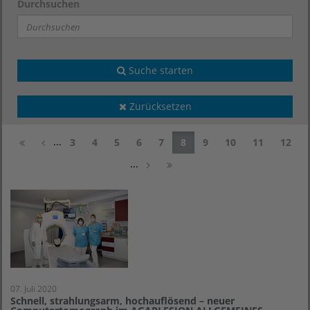
Durchsuchen
Suche starten
Zurücksetzen
...
3
4
5
6
7
8
9
10
11
12
...
07. Juli 2020
Schnell, strahlungsarm, hochauflösend – neuer