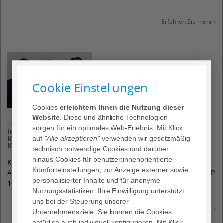
Erfahren Sie mehr
Cookie Einstellungen
Cookies
erleichtern Ihnen die Nutzung dieser
Website
. Diese und ähnliche Technologien
04. Juni 2020
sorgen für ein optimales Web-Erlebnis. Mit Klick
Innere Medizin der AGAPLESION DIAKONIE KLINIKEN
KASSEL gehört zu den TOP 100 der attraktivsten
auf
"Alle akzeptieren"
verwenden wir gesetzmäßig
Krankenhausabteilungen im Treatfair-Ranking 2020
technisch notwendige Cookies und darüber
hinaus Cookies für benutzer:innenorientierte
Kassel – Drei Fachbereiche der Inneren Medizin in den
Komforteinstellungen, zur Anzeige externer sowie
AGAPLESION DIAKONIE KLINIKEN KASSEL gehören zu den TOP
personalisierter Inhalte und für anonyme
100 Abteilungen mit den…
Nutzungsstatistiken. Ihre Einwilligung unterstützt
uns bei der Steuerung unserer
Erfahren Sie mehr
Unternehmensziele. Sie können die Cookies
natürlich auch individuell konfigurieren. Mit Klick