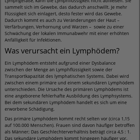
Lymphgefäße, kann die Lymphflüssigkeit nicht abfließen. Sie
sammelt sich im Gewebe, das dadurch anschwillt. Je mehr
Flüssigkeit sich einlagert, desto fester wird das Gewebe.
Dadurch kommt es auch zu Veränderungen der Haut –
Verfärbungen, Verhornung und Warzen – sowie zu einer
Schwächung der lokalen Immunabwehr mit einer erhöhten
Anfälligkeit für Infektionen.
Was verursacht ein Lymphödem?
Ein Lymphödem entsteht aufgrund einer Dysbalance
zwischen der Menge an Lymphflüssigkeit sowie der
Transportkapazität des lymphatischen Systems. Dabei wird
zwischen einem primäre und einem sekundären Lymphödem
unterschieden. Die Ursache des primären Lymphödems ist
eine angeborene fehlerhafte Ausbildung des Lymphsystems.
Bei dem sekundären Lymphödem handelt es sich um eine
erworbene Schädigung.
Das primäre Lymphödem kommt recht selten vor (circa 1,15
auf 100.000 Menschen). Frauen sind davon häufiger betroffen
als Männer; Das Geschlechterverhältnis beträgt circa 4,5 : 1.
Das sekundäre Lymphödem kommt hingegen häufiger vor.