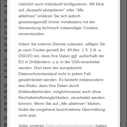
natürlich auch individuell konfigurieren. Mit Klick
angewendet und findet nur bei massiver Ausprägung des
auf
„Auswahl akzeptieren
“ oder
"Alle
Lymphödems Anwendung.
ablehnen"
erklären Sie sich jedoch
Zu den neueren rekonstruktiven Methoden gehören die
gesetzesgemäß immer mindestens mit der
Lymphovenösen Anastomosen und der vaskularisierte
Verwendung technisch notwendiger Cookies
Lymphknotentransfer (VLNT)Die Lymphovenöse Anastomose
einverstanden.
ist ein mikrochirurgisches Verfahren mit dem Ziel den
lymphatischen Kreislauf wiederherzustellen, indem
Indem Sie externe Dienste zulassen, willigen Sie
alternative
je nach Cookie gemäß Art. 49 Abs. 1 S. 1 lit. a
DSGVO ein, dass Ihre Daten ggf. außerhalb der
Lymphdrainagewege aufgebaut werden. Unmittelbar nach
EU in Drittländern, u.a. in der USA verarbeitet
der OP erfolgt eine strenge Kompressionsbehandlung und
werden. Dort kann der europäische
früh sollte auch eine manuelle Lymphdrainage eingeleitet
Datenschutzstandard nicht in jedem Fall
werden.
gewährleistet werden. Es besteht insbesondere
Der vaskularisierte Lymphknotentransfer (VLNT) beschreibt
das Risiko, dass Ihre Daten durch
die Transplantation von einem oder zumeist mehreren
Drittlandbehörden, möglicherweise auch ohne
funktionsfähigen Lymphknoten von einer Spenderregion in
Rechtsbehelfsmöglichkeiten, verarbeitet werden
eine Empfängerregion. Die Leiste ist dabei die verbreitetste
können. Wenn Sie auf
„Alle ablehnen“
klicken,
Entnahmestelle von Lymphknoten.
findet die vorgehend beschriebene Übermittlung
nicht statt.
Der Vorteil des vaskularisierten Lymphknotentransfers
gegenüber der lymphovenösen Anastomosen ist, dass hierfür
Unter unseren
Datenschutzbestimmungen
haben