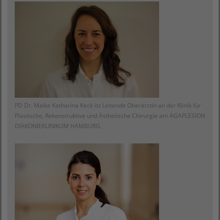
PD Dr. Maike Katharina Keck ist Leitende Oberärztin an der Klinik für
Plastische, Rekonstruktive und Ästhetische Chirurgie am AGAPLESION
DIAKONIEKLINIKUM HAMBURG.