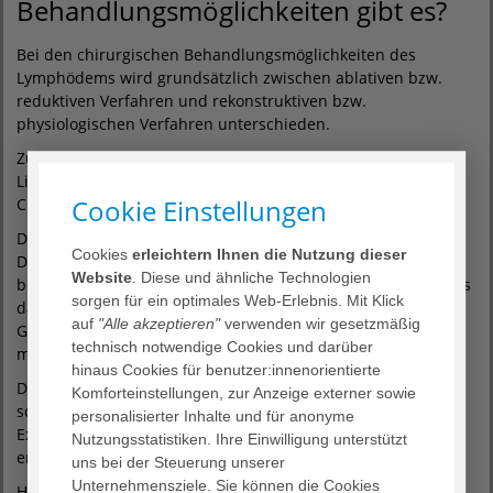
Behandlungsmöglichkeiten gibt es?
Bei den chirurgischen Behandlungsmöglichkeiten des
Lymphödems wird grundsätzlich zwischen ablativen bzw.
reduktiven Verfahren und rekonstruktiven bzw.
physiologischen Verfahren unterschieden.
Zu den reduktiven Methoden gehören die schonende
Liposuktion und die klassische ablative Operation nach
Cookie Einstellungen
Charles- Prozedur.
Das wichtigste reduktive Verfahren ist die Liposuktion.
Cookies
erleichtern Ihnen die Nutzung dieser
Dadurch wird auf relativ schonende Art und Weise das
Website
. Diese und ähnliche Technologien
betroffene Gewebe reduziert. Größere Fallserien zeigen, dass
sorgen für ein optimales Web-Erlebnis. Mit Klick
dadurch eine Reduktion des überschüssigen
auf
"Alle akzeptieren"
verwenden wir gesetzmäßig
Gewebevolumens von durchschnittlich 25 bis 30 Prozent
technisch notwendige Cookies und darüber
möglich ist.
hinaus Cookies für benutzer:innenorientierte
Die klassische ablative Operation des Lymphödems ist die
Komforteinstellungen, zur Anzeige externer sowie
sogenannte Charles-Prozedur, bei der an der betroffenen
personalisierter Inhalte und für anonyme
Extremität umlaufend das Haut- und Unterhautgewebe
Nutzungsstatistiken. Ihre Einwilligung unterstützt
entfernt wird, um anschließend den Wundgrund mit einem
uns bei der Steuerung unserer
Unternehmensziele. Sie können die Cookies
Hauttransplantat zu bedecken. Diese Technik wird selten