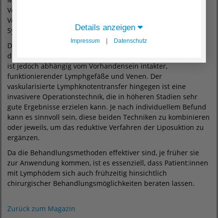
Verfahren stehen etablierte Behandlungsmöglichkeiten zur
Verfügung, wodurch eine nachhaltige Besserung der
Details anzeigen
Symptome erreicht werden kann.
Impressum
|
Datenschutz
Die Lymphovenöse Anastomose ist eine Operationstechnik,
die auch im frühen Stadium angewendet werden kann – sie
ist jedoch abhängig vom Vorhandensein intakter,
funktionierender Lymphgefäße und Venen. Der
vaskularisierte Lymphknotentransfer hingegen ist eine
invasivere Operationstechnik, die in höheren Stadien sehr
gute Ergebnisse erzielen kann. Je nach individuellem Befund
kann es sinnvoll sein, diese beiden Techniken zu kombinieren
oder jeweils, um das reduktive Verfahren der Liposuktion zu
ergänzen.
Da die Behandlungsmethoden effektiver sind, je früher sie
zur Anwendung kommen, ist es essenziell, dass Patient:innen
mit Lymphödem sich auch frühzeitig hinsichtlich
chirurgischer Behandlungsmöglichkeiten beraten lassen.
Zurück zum Magazin