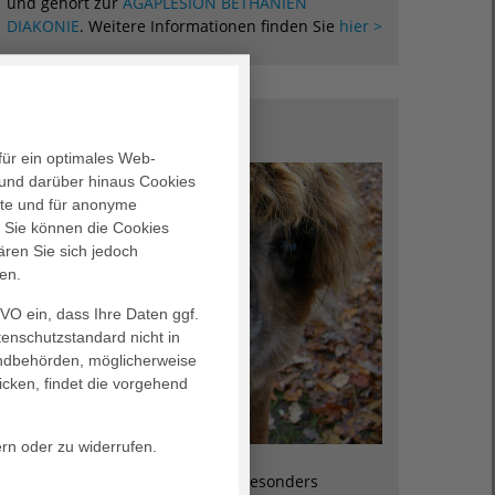
und gehört zur
AGAPLESION BETHANIEN
DIAKONIE
. Weitere Informationen finden Sie
hier >
Unsere Alpakas
für ein optimales Web-
und darüber hinaus Cookies
alte und für anonyme
. Sie können die Cookies
ären Sie sich jedoch
en.
GVO ein, dass Ihre Daten ggf.
tenschutzstandard nicht in
landbehörden, möglicherweise
icken, findet die vorgehend
ern oder zu widerrufen.
Lucky: Wallach, 12 Jahre alt, besonders