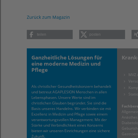
Zurück zum Magazin
teilen
posten
Ganzheitliche Lösungen für
Krank
eine moderne Medizin und
Pflege
MVZ 
Verso
Als christlicher Gesundheitskonzern behandelt
Komp
und betreut AGAPLESION Menschen in allen
Stati
Lebensphasen. Unsere Werte sind im
christlichen Glauben begründet. Sie sind die
Fachbere
Basis unseres Handelns. Wir verbinden sie mit
Allgemein
Exzellenz in Medizin und Pflege sowie einem
Anästhesi
verantwortungsvollen Management. Mit der
Diabetolo
Stärke und Verbindlichkeit eines Konzerns
Geburtshi
bieten wir unseren Einrichtungen eine sichere
Gastroent
Zukunft.