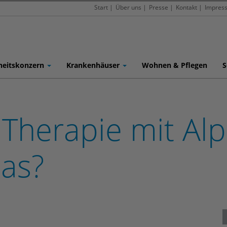
Start
|
Über uns
|
Presse
|
Kontakt
|
Impres
heitskonzern
Krankenhäuser
Wohnen & Pflegen
S
 Therapie mit Al
das?