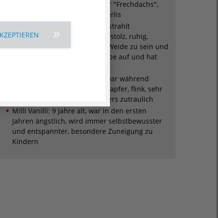
neugierig und gelehrig, unser "Frechdachs",
führt die Herde an, liebt Leckerlis
Aramis: Wallach, 12 Jahre alt, strahlt
AKZEPTIEREN
Gelassenheit und Würde aus, stolz, ruhig,
etwas scheu, liebt es auf der Weide zu sein und
zu grasen, passt auf die Gruppe auf und hat
den Überblick.
Fuchur: Hengst, 11 Jahre alt, war während
langer Zahnerkrankung sehr tapfer, flink, sehr
gelehrig, verschmitzt, besonders zutraulich
Milli Vanilli: 9 Jahre alt, war in den ersten
Jahren ängstlich, wird immer selbstbewusster
und entspannter, besondere Zuneigung zu
Kindern