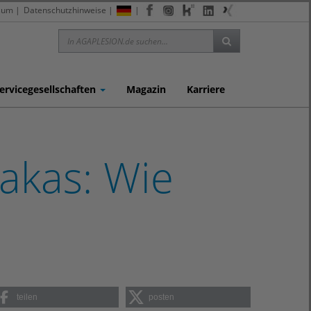
sum
|
Datenschutzhinweise
|
|
ervicegesellschaften
Magazin
Karriere
pakas: Wie
teilen
posten