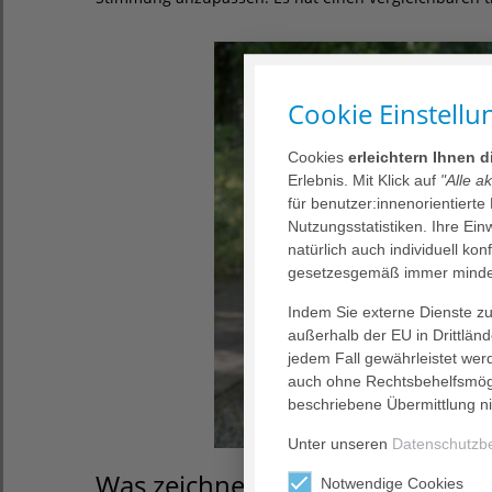
Cookie Einstellu
Cookies
erleichtern Ihnen 
Erlebnis. Mit Klick auf
"Alle a
für benutzer:innenorientierte
Nutzungsstatistiken. Ihre Ei
natürlich auch individuell kon
gesetzesgemäß immer mindes
Indem Sie externe Dienste zul
außerhalb der EU in Drittlän
jedem Fall gewährleistet wer
auch ohne Rechtsbehelfsmögl
beschriebene Übermittlung ni
Unter unseren
Datenschutzb
Was zeichnet diese Tiere aus?
Notwendige Cookies