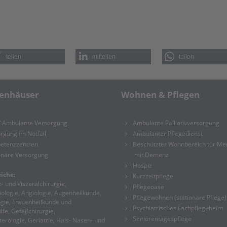
teilen
mitteilen
teilen
enhäuser
Wohnen & Pflegen
/ Ambulante Versorgung
Ambulante Palliativversorgung
rgung im Notfall
Ambulanter Pflegedienst
etenzzentren
Beschützter Wohnbereich für M
onäre Versorgung
mit Demenz
Hospiz
iche:
Kurzzeitpflege
- und Viszeralchirurgie,
Pflegeoase
ologie, Angiologie, Augenheilkunde,
Pflegewohnen (stationäre Pflege)
gie, Frauenheilkunde und
Psychiatrisches Fachpflegeheim
lfe, Gefäßchirurgie,
Seniorentagespflege
erologie, Geriatrie, Hals- Nasen- und