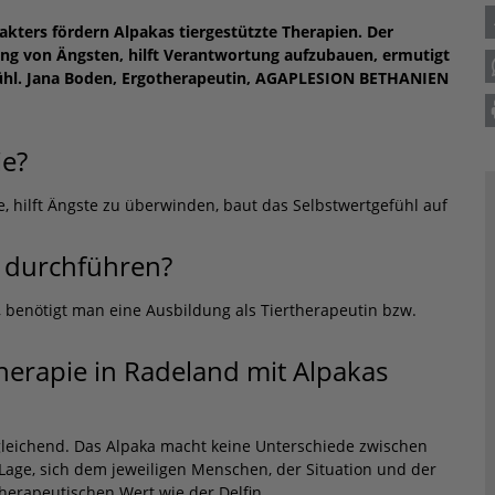
rakters fördern Alpakas tiergestützte Therapien. Der
ng von Ängsten, hilft Verantwortung aufzubauen, ermutigt
ühl. Jana Boden, Ergotherapeutin, AGAPLESION BETHANIEN
ie?
 hilft Ängste zu überwinden, baut das Selbstwertgefühl auf
n durchführen?
 benötigt man eine Ausbildung als Tiertherapeutin bzw.
Therapie in Radeland mit Alpakas
eichend. Das Alpaka macht keine Unterschiede zwischen
age, sich dem jeweiligen Menschen, der Situation und der
herapeutischen Wert wie der Delfin.