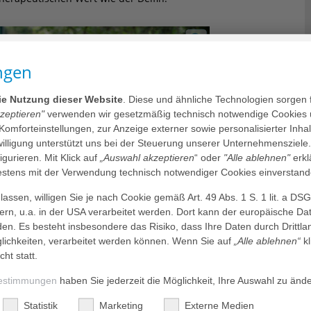
ngen
die Nutzung dieser Website
. Diese und ähnliche Technologien sorgen 
kzeptieren"
verwenden wir gesetzmäßig technisch notwendige Cookies 
 Komforteinstellungen, zur Anzeige externer sowie personalisierter Inh
nwilligung unterstützt uns bei der Steuerung unserer Unternehmensziele
figurieren. Mit Klick auf
„Auswahl akzeptieren
“ oder
"Alle ablehnen"
erkl
tens mit der Verwendung technisch notwendiger Cookies einverstand
assen, willigen Sie je nach Cookie gemäß Art. 49 Abs. 1 S. 1 lit. a DS
dern, u.a. in der USA verarbeitet werden. Dort kann der europäische Da
den. Es besteht insbesondere das Risiko, dass Ihre Daten durch Dritt
ichkeiten, verarbeitet werden können. Wenn Sie auf
„Alle ablehnen“
kl
cht statt.
estimmungen
haben Sie jederzeit die Möglichkeit, Ihre Auswahl zu änd
Statistik
Marketing
Externe Medien