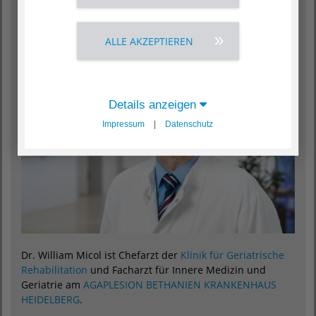
Unser Experte: Dr. med. William
Micol
ALLE AKZEPTIEREN
Details anzeigen
Impressum
|
Datenschutz
Dr. William Micol ist Chefarzt der
Klinik für Geriatrische
Rehabilitation
und Facharzt für Innere Medizin und
Geriatrie am
AGAPLESION BETHANIEN KRANKENHAUS
HEIDELBERG
.