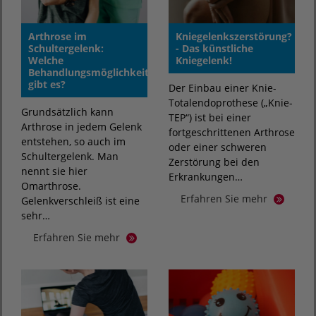
Arthrose im
Kniegelenkszerstörung?
Schultergelenk:
- Das künstliche
Welche
Kniegelenk!
Behandlungsmöglichkeiten
gibt es?
Der Einbau einer Knie-
Totalendoprothese („Knie-
Grundsätzlich kann
TEP“) ist bei einer
Arthrose in jedem Gelenk
fortgeschrittenen Arthrose
entstehen, so auch im
oder einer schweren
Schultergelenk. Man
Zerstörung bei den
nennt sie hier
Erkrankungen…
Omarthrose.
Erfahren Sie mehr
Gelenkverschleiß ist eine
sehr…
Erfahren Sie mehr