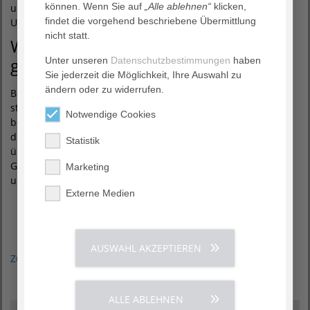
können. Wenn Sie auf
„Alle ablehnen“
klicken,
und beraten über anstehende Anpassungen des häuslichen
findet die vorgehend beschriebene Übermittlung
Umfeldes wie beispielsweise Umbaumaßnahmen.
nicht statt.
Wer stellt den Antrag auf eine
Unter unseren
Datenschutzbestimmungen
haben
geriatrische Reha?
Sie jederzeit die Möglichkeit, Ihre Auswahl zu
ändern oder zu widerrufen.
Bei Patienten, die wir aus anderen Kliniken übernehmen,
stellt der dortige Sozialdienst zusammen mit den
Notwendige Cookies
betreuenden Ärzten den Antrag. Andere Anträge werden
durch Hausärzte initiiert. Sie kennen ihre Patienten häufig
Statistik
über einen längeren Zeitraum und können deren
Gesundheitszustand gut einschätzen und Veränderungen
Marketing
und Rehabilitationsbedarf so frühzeitig erkennen.
Externe Medien
AUSWAHL AKZEPTIEREN
Zurück zum Magazin
ALLE ABLEHNEN