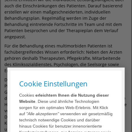
auch die Einschränkungen des Patienten. Darauf basierend
erstellen wir einen maßgeschneiderten, individuellen
Behandlungsplan. Regelmäßig werden im Zuge der
Behandlung eintretende Fortschritte im Team und mit dem
Patienten besprochen und der Therapieplan dem Verlauf
angepasst.
Für die Behandlung eines multimorbiden Patienten ist
fachübergreifendes Wissen erforderlich: Neben den Ärzten
gehören deshalb Therapeuten, Pflegekräfte, Mitarbeitende
des Kliniksozialdienstes, Psychologen, die Seelsorge sowie
Ernährungsberater zum Behandlungsteam.
Das Therapiespektrum umfasst: Aktivierende therapeutische
Cookie Einstellungen
Pflege, Physiotherapie mit physikalischer Therapie und
Gerätetraining, Ergotherapie mit Training in den Aktivitäten
Cookies
erleichtern Ihnen die Nutzung dieser
des täglichen Lebens und einer Koch- und Backgruppe sowie
Website
. Diese und ähnliche Technologien
Hirnleistungstraining. Logopädie mit Diagnostik und Therapie
sorgen für ein optimales Web-Erlebnis. Mit Klick
von Schluckstörungen sowie Stimm- und Sprechtherapie.
auf
"Alle akzeptieren"
verwenden wir gesetzmäßig
Darüber hinaus gibt es die Möglichkeit der
technisch notwendige Cookies und darüber
Kontinenzberatung, psychologischen Beratung, Ernährungs-
hinaus Cookies für benutzer:innenorientierte
und Sozialberatung (z. B. Hilfe bei Anträgen) sowie