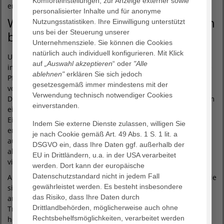
Komforteinstellungen, zur Anzeige externer sowie
erforderliche Hilfsmittelberatung und -erprobung.
personalisierter Inhalte und für anonyme
Welche Rolle spielen die Angehörigen
Nutzungsstatistiken. Ihre Einwilligung unterstützt
uns bei der Steuerung unserer
bei der geriatrischen Reha?
Unternehmensziele. Sie können die Cookies
natürlich auch individuell konfigurieren. Mit Klick
Uns ist es sehr wichtig, die Angehörigen möglichst frühzeitig
auf
„Auswahl akzeptieren
“ oder
"Alle
in den Behandlungsprozess miteinzubinden. Häufig wird die
ablehnen"
erklären Sie sich jedoch
Pflege der Patienten nach der stationären Behandlung
gesetzesgemäß immer mindestens mit der
vollständig oder teilweise durch Angehörige übernommen.
Verwendung technisch notwendiger Cookies
Daher ist es wichtig Behandlungsziele zu kommunizieren, um
einverstanden.
eine realistische Einschätzung der Möglichkeiten und
Einschränkungen in der poststationären Phase zu
Indem Sie externe Dienste zulassen, willigen Sie
ermöglichen. Dies ist sinnvoll, weil hochbetagte Patienten
je nach Cookie gemäß Art. 49 Abs. 1 S. 1 lit. a
auch nach einer Reha häufig mehr Unterstützung benötigen
DSGVO ein, dass Ihre Daten ggf. außerhalb der
als vor der akuten Erkrankung, oder wenn der Betroffene
EU in Drittländern, u.a. in der USA verarbeitet
vielleicht auch gar nicht mehr alleine Zuhause leben kann.
werden. Dort kann der europäische
Datenschutzstandard nicht in jedem Fall
Als eines unserer Angebote schulen wir Angehörige darin, wie
gewährleistet werden. Es besteht insbesondere
sie den Patienten unterstützen können. Sie erhalten unter
das Risiko, dass Ihre Daten durch
anderem praktische Anleitungen zum rückenschonenden
Drittlandbehörden, möglicherweise auch ohne
Transfer oder wie sie zum Beispiel beim Einsteigen ins Auto
Rechtsbehelfsmöglichkeiten, verarbeitet werden
helfen können. Wir informieren über notwendige Hilfsmittel