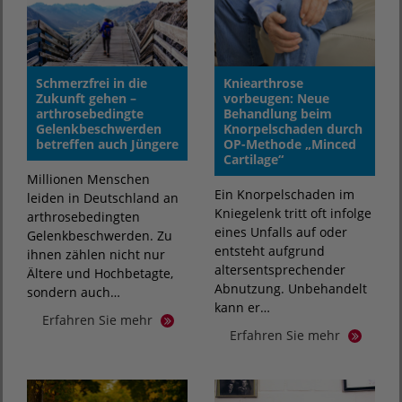
Schmerzfrei in die
Kniearthrose
Zukunft gehen –
vorbeugen: Neue
arthrosebedingte
Behandlung beim
Gelenkbeschwerden
Knorpelschaden durch
betreffen auch Jüngere
OP-Methode „Minced
Cartilage“
Millionen Menschen
Ein Knorpelschaden im
leiden in Deutschland an
Kniegelenk tritt oft infolge
arthrosebedingten
eines Unfalls auf oder
Gelenkbeschwerden. Zu
entsteht aufgrund
ihnen zählen nicht nur
altersentsprechender
Ältere und Hochbetagte,
Abnutzung. Unbehandelt
sondern auch…
kann er…
Erfahren Sie mehr
Erfahren Sie mehr