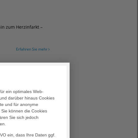
n zum Herzinfarkt –
Erfahren Sie mehr
he Gesundheit
 unter den Folgen von
für ein optimales Web-
und darüber hinaus Cookies
Erfahren Sie mehr
alte und für anonyme
. Sie können die Cookies
ären Sie sich jedoch
en.
GVO ein, dass Ihre Daten ggf.
g auch die Sicherheit