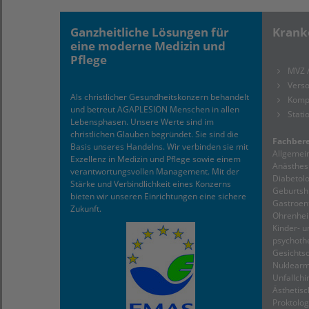
Ganzheitliche Lösungen für
Krank
eine moderne Medizin und
Pflege
MVZ 
Verso
Als christlicher Gesundheitskonzern behandelt
Komp
und betreut AGAPLESION Menschen in allen
Stati
Lebensphasen. Unsere Werte sind im
christlichen Glauben begründet. Sie sind die
Fachbere
Basis unseres Handelns. Wir verbinden sie mit
Allgemein
Exzellenz in Medizin und Pflege sowie einem
Anästhesi
verantwortungsvollen Management. Mit der
Diabetolo
Stärke und Verbindlichkeit eines Konzerns
Geburtshi
bieten wir unseren Einrichtungen eine sichere
Gastroent
Zukunft.
Ohrenheil
Kinder- u
psychothe
Gesichtsc
Nuklearme
Unfallchir
Ästhetisc
Proktolog