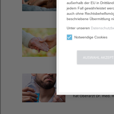
außerhalb der EU in Drittlän
während der Schwanger
jedem Fall gewährleistet wer
auch ohne Rechtsbehelfsmögl
beschriebene Übermittlung ni
Unter unseren
Datenschutzb
07. Mai 2021
Durch die Corona
Notwendige Cookies
Über die aktuelle Situ
berichtet uns Hannelor
AUSWAHL AKZEPT
06. Mai 2021
Hilft Gurgeln gege
Inwieweit Mundspülunge
hat Oberarzt Dr. med. 