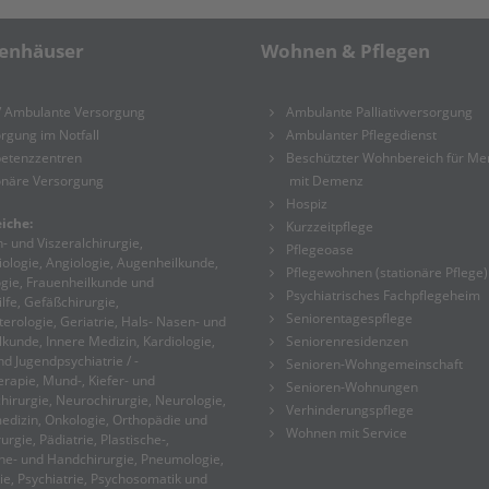
enhäuser
Wohnen & Pflegen
/ Ambulante Versorgung
Ambulante Palliativversorgung
rgung im Notfall
Ambulanter Pflegedienst
etenzzentren
Beschützter Wohnbereich für M
onäre Versorgung
mit Demenz
Hospiz
iche:
Kurzzeitpflege
- und Viszeralchirurgie,
Pflegeoase
ologie, Angiologie, Augenheilkunde,
Pflegewohnen (stationäre Pflege)
gie, Frauenheilkunde und
Psychiatrisches Fachpflegeheim
lfe, Gefäßchirurgie,
Seniorentagespflege
erologie, Geriatrie, Hals- Nasen- und
kunde, Innere Medizin, Kardiologie,
Seniorenresidenzen
nd Jugendpsychiatrie / -
Senioren-Wohngemeinschaft
rapie, Mund-, Kiefer- und
Senioren-Wohnungen
hirurgie, Neurochirurgie, Neurologie,
Verhinderungspflege
dizin, Onkologie, Orthopädie und
Wohnen mit Service
urgie, Pädiatrie, Plastische-,
he- und Handchirurgie, Pneumologie,
ie, Psychiatrie, Psychosomatik und