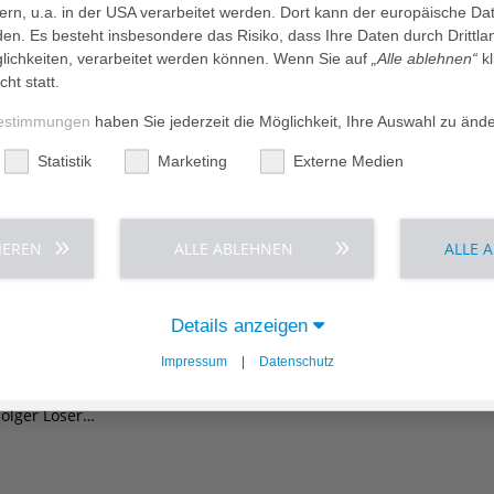
dern, u.a. in der USA verarbeitet werden. Dort kann der europäische Da
schaft, der Geburt…
den. Es besteht insbesondere das Risiko, dass Ihre Daten durch Dritt
ichkeiten, verarbeitet werden können. Wenn Sie auf
„Alle ablehnen“
kl
cht statt.
estimmungen
haben Sie jederzeit die Möglichkeit, Ihre Auswahl zu änd
-Pandemie als Gemeinschaft zusammengewachsen
Statistik
Marketing
Externe Medien
ation und die Herausforderungen der Pandemie in den Wohn- und P
e Rexroth,…
IEREN
ALLE ABLEHNEN
ALLE 
Details anzeigen
n das Coronavirus?
Impressum
|
Datenschutz
n die SARS-CoV-2-Viruslast reduzieren können und wie die aktuell
Holger Löser…