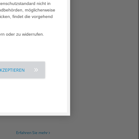
tenschutzstandard nicht in
landbehörden, möglicherweise
icken, findet die vorgehend
Erfahren Sie mehr
ern oder zu widerrufen.
flegeeinrichtungen,
AKZEPTIEREN
Erfahren Sie mehr
e Studienlage dazu ist,
Erfahren Sie mehr