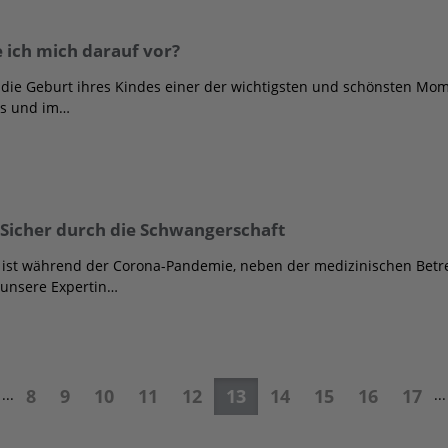
e ich mich darauf vor?
 die Geburt ihres Kindes einer der wichtigsten und schönsten Mom
is und im…
Sicher durch die Schwangerschaft
ist während der Corona-Pandemie, neben der medizinischen Betre
 unsere Expertin…
8
9
10
11
12
13
14
15
16
17
...
...