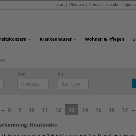
Start
|
Über uns
|
Presse
|
Kontakt
|
Impres
heitskonzern
Krankenhäuser
Wohnen & Pflegen
S
gen
Von
Bis
8
9
10
11
12
13
14
15
16
17
...
...
erkennung: Hautkrebs
ich können wir wieder Zeit im Freien genießen! Schnell vergessen i