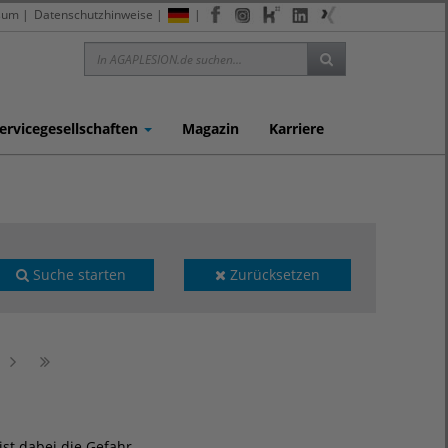
sum
|
Datenschutzhinweise
|
|
ervicegesellschaften
Magazin
Karriere
Suche starten
Zurücksetzen
st dabei die Gefahr,