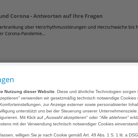
nd Corona - Antworten auf Ihre Fragen
zerkrankung über Herzrhythmusstörungen und Herzschwäche bis hi
der Corona-Pandemie…
und Nebenwirkungen einer Pandemie für die psychisc
ngen
n nicht nur körperlich oder wirtschaftlich, sondern auch seelisch
em Jahr…
die Nutzung dieser Website
. Diese und ähnliche Technologien sorgen 
kzeptieren"
verwenden wir gesetzmäßig technisch notwendige Cookies 
 Komforteinstellungen, zur Anzeige externer sowie personalisierter Inh
nwilligung unterstützt uns bei der Steuerung unserer Unternehmensziele
figurieren. Mit Klick auf
„Auswahl akzeptieren
“ oder
"Alle ablehnen"
erkl
tens mit der Verwendung technisch notwendiger Cookies einverstand
rsorgt während der Geburt trotz Corona-Pandemie
assen, willigen Sie je nach Cookie gemäß Art. 49 Abs. 1 S. 1 lit. a DS
ihren Familien ist neben der optimalen medizinischen Versorgun