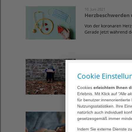
10. Juni 2021
Herzbeschwerden u
Von der koronaren Her
Gerade jetzt während 
18. Mai 2021
Über die Risiken 
Cookie Einstellu
Weltweit leiden Mensche
Corona. Nach über ein
Cookies
erleichtern Ihnen 
Erlebnis. Mit Klick auf
"Alle a
für benutzer:innenorientierte
Nutzungsstatistiken. Ihre Ei
natürlich auch individuell kon
11. Mai 2021
gesetzesgemäß immer mindes
Sicher und gut ve
Indem Sie externe Dienste zul
Werdenden Müttern und 