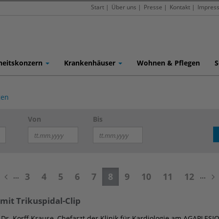
Start
|
Über uns
|
Presse
|
Kontakt
|
Impres
heitskonzern
Krankenhäuser
Wohnen & Pflegen
S
gen
Von
Bis
3
4
5
6
7
8
9
10
11
12
...
...
mit Trikuspidal-Clip
 Dr. Korff Krause, Chefarzt der Klinik für Kardiologie am AGAPL