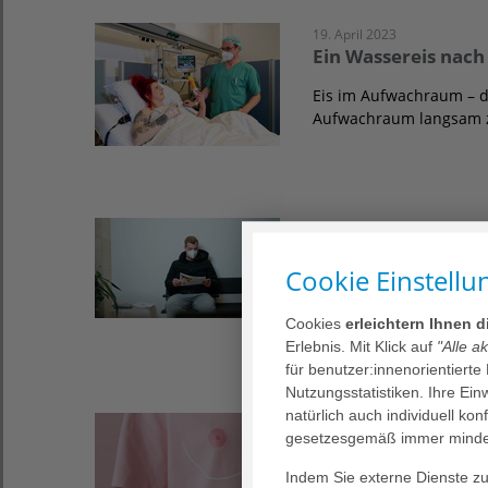
19. April 2023
Ein Wassereis nach
Eis im Aufwachraum – d
Aufwachraum langsam 
13. März 2023
Warten in der Nota
Cookie Einstellu
Warum Wartezeiten in d
retten wir Leben. Wir 
Cookies
erleichtern Ihnen 
Erlebnis. Mit Klick auf
"Alle a
für benutzer:innenorientierte
Nutzungsstatistiken. Ihre Ei
natürlich auch individuell kon
13. März 2023
gesetzesgemäß immer mindes
Was macht ein Bru
Indem Sie externe Dienste zul
Eine Brustkrebsdiagnose