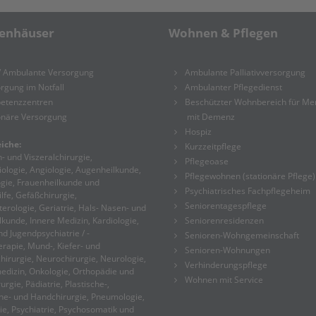
enhäuser
Wohnen & Pflegen
/ Ambulante Versorgung
Ambulante Palliativversorgung
rgung im Notfall
Ambulanter Pflegedienst
etenzzentren
Beschützter Wohnbereich für M
onäre Versorgung
mit Demenz
Hospiz
iche:
Kurzzeitpflege
- und Viszeralchirurgie,
Pflegeoase
ologie, Angiologie, Augenheilkunde,
Pflegewohnen (stationäre Pflege)
gie, Frauenheilkunde und
Psychiatrisches Fachpflegeheim
lfe, Gefäßchirurgie,
Seniorentagespflege
erologie, Geriatrie, Hals- Nasen- und
kunde, Innere Medizin, Kardiologie,
Seniorenresidenzen
nd Jugendpsychiatrie / -
Senioren-Wohngemeinschaft
rapie, Mund-, Kiefer- und
Senioren-Wohnungen
hirurgie, Neurochirurgie, Neurologie,
Verhinderungspflege
dizin, Onkologie, Orthopädie und
Wohnen mit Service
urgie, Pädiatrie, Plastische-,
he- und Handchirurgie, Pneumologie,
ie, Psychiatrie, Psychosomatik und