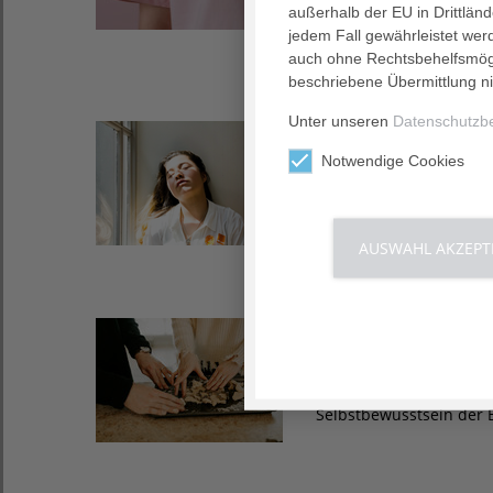
außerhalb der EU in Drittlän
AGAPLESION MARKUS K
jedem Fall gewährleistet wer
auch ohne Rechtsbehelfsmögl
beschriebene Übermittlung ni
Unter unseren
Datenschutzb
22. Februar 2023
Wie Sie mit Ohnm
Notwendige Cookies
Naturkatastrophen wie d
Gefühl von Ohnmacht. 
AUSWAHL AKZEPT
15. Februar 2023
Psychiatrische Fac
Im Psychiatrischen Fa
Selbstbewusstsein der 