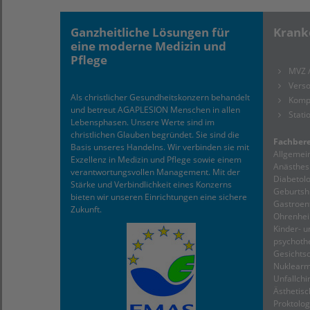
Ganzheitliche Lösungen für
Krank
eine moderne Medizin und
Pflege
MVZ 
Verso
Als christlicher Gesundheitskonzern behandelt
Komp
und betreut AGAPLESION Menschen in allen
Stati
Lebensphasen. Unsere Werte sind im
christlichen Glauben begründet. Sie sind die
Fachbere
Basis unseres Handelns. Wir verbinden sie mit
Allgemein
Exzellenz in Medizin und Pflege sowie einem
Anästhesi
verantwortungsvollen Management. Mit der
Diabetolo
Stärke und Verbindlichkeit eines Konzerns
Geburtshi
bieten wir unseren Einrichtungen eine sichere
Gastroent
Zukunft.
Ohrenheil
Kinder- u
psychothe
Gesichtsc
Nuklearme
Unfallchir
Ästhetisc
Proktolog