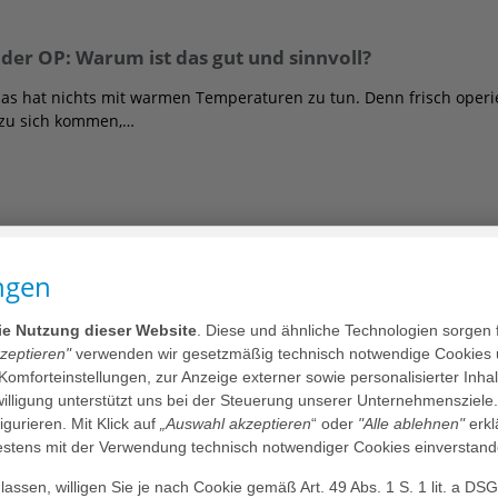
 der OP: Warum ist das gut und sinnvoll?
as hat nichts mit warmen Temperaturen zu tun. Denn frisch operie
zu sich kommen,…
ufnahme - ein Erklärvideo
ngen
er Zentralen Notaufnahme entstehen, erklärt dieses Video. Denn:
behandeln Sie…
die Nutzung dieser Website
. Diese und ähnliche Technologien sorgen 
kzeptieren"
verwenden wir gesetzmäßig technisch notwendige Cookies 
 Komforteinstellungen, zur Anzeige externer sowie personalisierter Inh
nwilligung unterstützt uns bei der Steuerung unserer Unternehmensziele
figurieren. Mit Klick auf
„Auswahl akzeptieren
“ oder
"Alle ablehnen"
erkl
tens mit der Verwendung technisch notwendiger Cookies einverstand
stzentrum?
assen, willigen Sie je nach Cookie gemäß Art. 49 Abs. 1 S. 1 lit. a DS
 stellt das bisherige Leben völlig auf den Kopf. Ein Besuch im Br