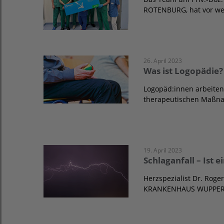
ROTENBURG, hat vor w
26. April 2023
Was ist Logopädie?
Logopäd:innen arbeiten
therapeutischen Maßn
19. April 2023
Schlaganfall – Ist 
Herzspezialist Dr. Rog
KRANKENHAUS WUPPERTA