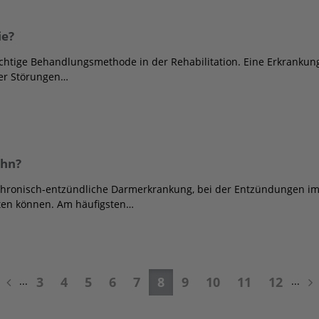
ie?
ichtige Behandlungsmethode in der Rehabilitation. Eine Erkrankun
er Störungen…
ohn?
chronisch-entzündliche Darmerkrankung, bei der Entzündungen i
ten können. Am häufigsten…
3
4
5
6
7
8
9
10
11
12
...
...