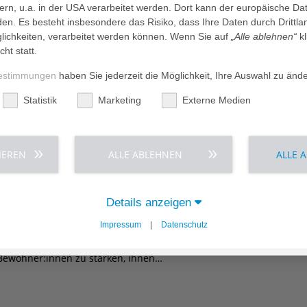
dern, u.a. in der USA verarbeitet werden. Dort kann der europäische Da
RANKENHAUS zeigt, wie…
den. Es besteht insbesondere das Risiko, dass Ihre Daten durch Dritt
ichkeiten, verarbeitet werden können. Wenn Sie auf
„Alle ablehnen“
kl
cht statt.
estimmungen
haben Sie jederzeit die Möglichkeit, Ihre Auswahl zu änd
acht und Ängsten umgehen können
Statistik
Marketing
Externe Medien
as Erdbeben in der Türkei und in Syrien sind schrecklich. Sie verm
Wir sind…
IEREN
ALLE ABLEHNEN
ALLE 
Details anzeigen
hpflege: Nah am Alltag, nah am Menschen
Impressum
|
Datenschutz
chpflegeheim AGAPLESION BETHANIEN RADELAND verfolgt man das Zi
Bewohner:innen zu stärken, ihnen…