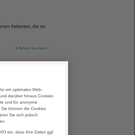
rten Patienten, die im
Erfahren Sie mehr
 Während Sie warten,
für ein optimales Web-
und darüber hinaus Cookies
Erfahren Sie mehr
alte und für anonyme
. Sie können die Cookies
ären Sie sich jedoch
en.
GVO ein, dass Ihre Daten ggf.
ustzentrum des