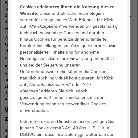
Patienten:in gestaltet sich deshalb sehr unterschiedlich. Ziel
Cookies
erleichtern Ihnen die Nutzung dieser
ist es, die krankheitsbedingten Beschwerden zu lindern und
Website
. Diese und ähnliche Technologien
den Gesundheitszustand des Betroffenen so zu stabilisieren,
sorgen für ein optimales Web-Erlebnis. Mit Klick
dass er wieder entlassen werden kann. Die durchschnittliche
auf
"Alle akzeptieren"
verwenden wir gesetzmäßig
Verweildauer liegt bei ungefähr zehn Tagen.
technisch notwendige Cookies und darüber
Wichtig für uns ist, dass wir nicht nur die Patient:innen,
hinaus Cookies für benutzer:innenorientierte
sondern auch ihre An- und Zugehörigen mitbegleiten und
Komforteinstellungen, zur Anzeige externer sowie
einbeziehen. Die Patient:innen werden mit ihrem gesamten
personalisierter Inhalte und für anonyme
Umfeld erfasst und begleitet.
Nutzungsstatistiken. Ihre Einwilligung unterstützt
uns bei der Steuerung unserer
Bei der Entlassung besprechen wir, wie die weitere
Unternehmensziele. Sie können die Cookies
Behandlung aussehen soll – auch im Austausch mit den
natürlich auch individuell konfigurieren. Mit Klick
ambulanten Diensten. Dadurch bleibt ein Stück
auf
„Auswahl akzeptieren
“ oder
"Alle
Lebensqualität erhalten oder wird wiederhergestellt. Durch
ablehnen"
erklären Sie sich jedoch
die Möglichkeit der Mitgestaltung aller Beteiligten kann der
gesetzesgemäß immer mindestens mit der
Autonomiewunsch berücksichtigt werden.
Verwendung technisch notwendiger Cookies
Wann kommt Palliativmedizin
einverstanden.
zum Einsatz?
Indem Sie externe Dienste zulassen, willigen Sie
je nach Cookie gemäß Art. 49 Abs. 1 S. 1 lit. a
Palliativmedizin ist für unheilbar kranke Menschen da, bei
DSGVO ein, dass Ihre Daten ggf. außerhalb der
denen eine ambulante Hilfe nicht mehr ausreicht, die