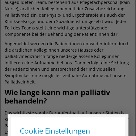
ausgebildeten Team, bestehend aus Pflegefachpersonal (Pain
Nurse), ärztlichen Kolleg:innen mit der Zusatzbezeichnung
Palliativmedizin, der Physio- und Ergotherapie als auch der
Klinikseelsorge und dem Sozialdienst umgesetzt wird. Jeder
Teil des Teams stellt eine wichtige unterstützende
Komponente bei der Behandlung der Patient:innen dar.
Angemeldet werden die Patient:innen entweder intern durch
die ärztlichen Kolleg:innen unseres Hauses oder
palliativmedizinisch tätige niedergelassene Kolleg:innen
initiieren eine Aufnahme bei uns. Dann erfolgt eine Sichtung
der Patient:innen und entsprechend der individuellen
Symptomlast eine möglichst zeitnahe Aufnahme auf unsere
Palliativeinheit.
Wie lange kann man palliativ
behandeln?
Das wichtigste vorab: Der Aufenthalt auf unserer Station ist
keine Einbahnstraße, denn wir passen uns der Reise unserer
Patient:innen an und begleiten sie ein Stück auf dem
Cookie Einstellungen
Lebenswege. Die Verweildauer des Aufenthalts jedes:jeder