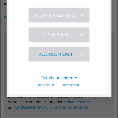
muss.
AUSWAHL AKZEPTIEREN
Zurück zum Magazin
ALLE ABLEHNEN
Unsere Expertin
ALLE AKZEPTIEREN
Details anzeigen
Impressum
|
Datenschutz
Dr. med. Inken-Alexandra Wambach-Vetter
ist stellvertretende Leitung der
Palliativmedizin
am
AGAPLESION EV. KLINIKUM SCHAUMBURG
.