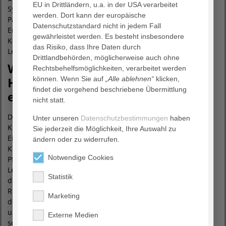
EU in Drittländern, u.a. in der USA verarbeitet
Symptome der Erkrankung zu lindern. Wir unterstützen
werden. Dort kann der europäische
Patient:innen mit ihren unheilbaren, fortschreitenden
Datenschutzstandard nicht in jedem Fall
Erkrankungen, bringen unterschiedliche Symptome unter
gewährleistet werden. Es besteht insbesondere
Kontrolle, lindern Schmerzen oder versuchen die
das Risiko, dass Ihre Daten durch
Lebensqualität wiederherzustellen.
Drittlandbehörden, möglicherweise auch ohne
Was ist der Unterschied zwischen
Rechtsbehelfsmöglichkeiten, verarbeitet werden
Hospiz und der Behandlung auf
können. Wenn Sie auf
„Alle ablehnen“
klicken,
findet die vorgehend beschriebene Übermittlung
einer Palliativstation?
nicht statt.
Die Finanzierung des Aufenthalts wird durch die
Unter unseren
Datenschutzbestimmungen
haben
Krankenkassen und durch den krankenhausüblichen
Sie jederzeit die Möglichkeit, Ihre Auswahl zu
Eigenbetrag abgedeckt. Ein Hospiz dagegen ist eine vom
ändern oder zu widerrufen.
Krankenhaus oder Seniorenheim unabhängige
Notwendige Cookies
Pflegeeinrichtung, in der Schwerstkranke mit absehbarem
Lebensende bis zu ihrem Tod betreut werden. Die
Statistik
durchschnittliche Verweildauer in einem Hospiz liegt in der
Regel zwischen zwei bis vier Wochen. 95 Prozent der Kosten
Marketing
des Hospiz-Aufenthalts tragen die gesetzliche Krankenkasse
und die Pflegeversicherung. Fünf Prozent trägt das Hospiz
Externe Medien
selbst, was in der Regel durch Spenden generiert werden