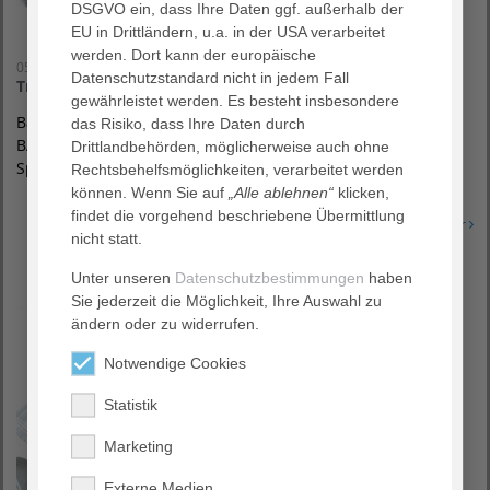
DSGVO ein, dass Ihre Daten ggf. außerhalb der
EU in Drittländern, u.a. in der USA verarbeitet
werden. Dort kann der europäische
05. Mai 2014
Datenschutzstandard nicht in jedem Fall
Traumaversorgung in Bad Pyrmont aufgewertet
gewährleistet werden. Es besteht insbesondere
Bad Pyrmont, 05. Mai 2014 – AGAPLESION EV.
das Risiko, dass Ihre Daten durch
BATHILDISKRANKENHAUS schafft bei Re-Zertifizierung den
Drittlandbehörden, möglicherweise auch ohne
Sprung zum regionalen Traumazentrum des…
Rechtsbehelfsmöglichkeiten, verarbeitet werden
können. Wenn Sie auf
„Alle ablehnen“
klicken,
findet die vorgehend beschriebene Übermittlung
Erfahren Sie mehr
nicht statt.
Unter unseren
Datenschutzbestimmungen
haben
Sie jederzeit die Möglichkeit, Ihre Auswahl zu
ändern oder zu widerrufen.
Notwendige Cookies
Statistik
Marketing
Externe Medien