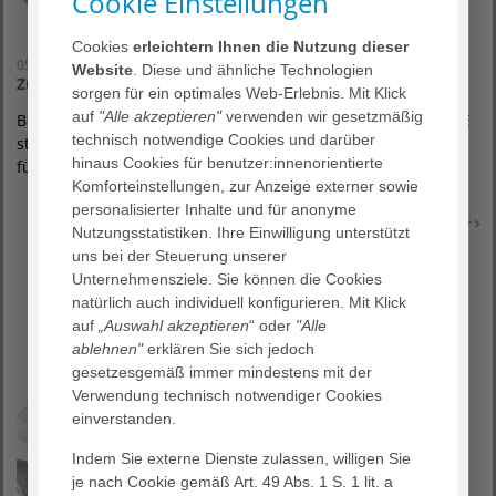
Cookie Einstellungen
Cookies
erleichtern Ihnen die Nutzung dieser
05. Mai 2014
Website
. Diese und ähnliche Technologien
Zu WERTvoll für die Tonne – Aktionswochen in Berlin
sorgen für ein optimales Web-Erlebnis. Mit Klick
auf
"Alle akzeptieren"
verwenden wir gesetzmäßig
Berlin, 05. Mai 2014 – Die AGAPLESION BETHANIEN DIAKONIE
technisch notwendige Cookies und darüber
startet am Standort Berlin-Steglitz das Projekt „Zu WERTvoll
hinaus Cookies für benutzer:innenorientierte
für die Tonne “ zur…
Komforteinstellungen, zur Anzeige externer sowie
personalisierter Inhalte und für anonyme
Erfahren Sie mehr
Nutzungsstatistiken. Ihre Einwilligung unterstützt
uns bei der Steuerung unserer
Unternehmensziele. Sie können die Cookies
natürlich auch individuell konfigurieren. Mit Klick
auf
„Auswahl akzeptieren
“ oder
"Alle
ablehnen"
erklären Sie sich jedoch
gesetzesgemäß immer mindestens mit der
Verwendung technisch notwendiger Cookies
einverstanden.
Indem Sie externe Dienste zulassen, willigen Sie
je nach Cookie gemäß Art. 49 Abs. 1 S. 1 lit. a