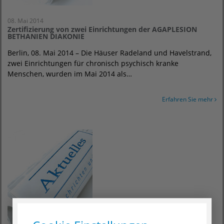
08. Mai 2014
Zertifizierung von zwei Einrichtungen der AGAPLESION
BETHANIEN DIAKONIE
Berlin, 08. Mai 2014 – Die Häuser Radeland und Havelstrand,
zwei Einrichtungen für chronisch psychisch kranke
Menschen, wurden im Mai 2014 als…
Erfahren Sie mehr