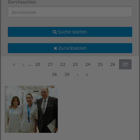
Durchsuchen
Suche starten
Zurücksetzen
...
20
21
22
23
24
25
26
27
28
29