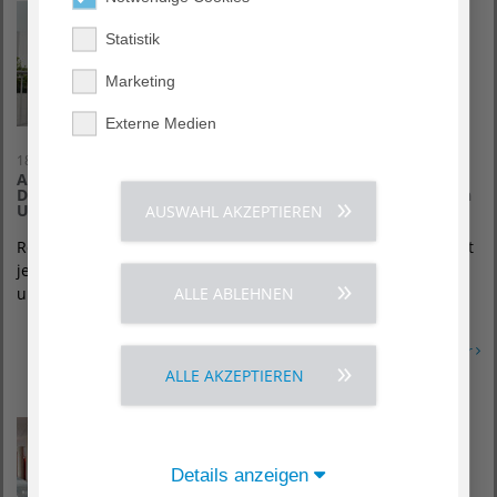
Statistik
Marketing
Externe Medien
18. Mai 2021
Ausgezeichnete Hilfe für Patienten mit Brustschmerzen:
Deutsche Gesellschaft für Kardiologie zertifiziert Chest Pain
Unit im Diakonieklinikum
AUSWAHL AKZEPTIEREN
Rotenburg – Bei plötzlich auftretenden Brustschmerzen zählt
jede Sekunde: Ein Herzinfarkt kann lebensbedrohlich sein
ALLE ABLEHNEN
und erfordert schnelle Hilfe…
Erfahren Sie mehr
ALLE AKZEPTIEREN
Details anzeigen