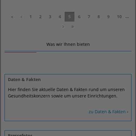
...
1
2
3
4
5
6
7
8
9
10
Was wir Ihnen bieten
Daten & Fakten
Hier finden Sie aktuelle Daten & Fakten rund um unseren
Gesundheitskonzern sowie um unsere Einrichtungen.
zu Daten & Fakten ›
Pressefotos