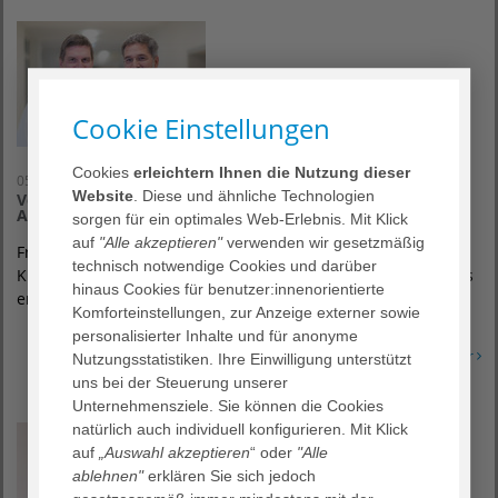
Cookie Einstellungen
Cookies
erleichtern Ihnen die Nutzung dieser
05. Juli 2021
Website
. Diese und ähnliche Technologien
Versorgung auf höchstem Niveau: Darmkrebszentrum am
AGAPLESION MARKUSKRANKENHAUS zertifiziert
sorgen für ein optimales Web-Erlebnis. Mit Klick
auf
"Alle akzeptieren"
verwenden wir gesetzmäßig
Frankfurt am Main – Darmkrebs ist eine der häufigsten
technisch notwendige Cookies und darüber
Krebserkrankungen in Deutschland. Je früher der Darmkrebs
hinaus Cookies für benutzer:innenorientierte
erkannt wird, desto besser sind…
Komforteinstellungen, zur Anzeige externer sowie
personalisierter Inhalte und für anonyme
Erfahren Sie mehr
Nutzungsstatistiken. Ihre Einwilligung unterstützt
uns bei der Steuerung unserer
Unternehmensziele. Sie können die Cookies
natürlich auch individuell konfigurieren. Mit Klick
auf
„Auswahl akzeptieren
“ oder
"Alle
ablehnen"
erklären Sie sich jedoch