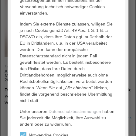
gesetzesgemäß immer mindestens mit der
Verwendung technisch notwendiger Cookies
einverstanden.
Indem Sie externe Dienste zulassen, willigen Sie
je nach Cookie gemäß Art. 49 Abs. 1 S. 1 lit. a
DSGVO ein, dass Ihre Daten ggf. außerhalb der
EU in Drittländern, u.a. in der USA verarbeitet
werden. Dort kann der europäische
Datenschutzstandard nicht in jedem Fall
gewährleistet werden. Es besteht insbesondere
19. Mai 2021
das Risiko, dass Ihre Daten durch
AGAPLESION EVANGELISCHES KRANKENHAUS
Drittlandbehörden, möglicherweise auch ohne
MITTELHESSEN: Markus Schäfer übernimmt ab 1. Oktober
2021 die Geschäftsführung
Rechtsbehelfsmöglichkeiten, verarbeitet werden
können. Wenn Sie auf
„Alle ablehnen“
klicken,
Frankfurt / Gießen – Der studierte Betriebswirt übernimmt die
findet die vorgehend beschriebene Übermittlung
Position von Sebastian Polag, der im Januar 2021 in den
nicht statt.
Vorstand der AGAPLESION gAG…
Unter unseren
Datenschutzbestimmungen
haben
Sie jederzeit die Möglichkeit, Ihre Auswahl zu
Erfahren Sie mehr
ändern oder zu widerrufen.
Notwendige Cookies