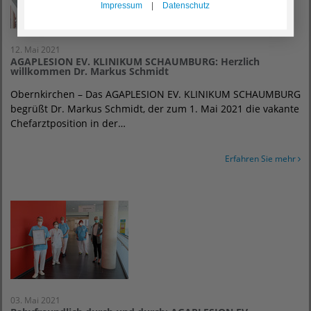
Impressum
|
Datenschutz
12. Mai 2021
AGAPLESION EV. KLINIKUM SCHAUMBURG: Herzlich
willkommen Dr. Markus Schmidt
Obernkirchen – Das AGAPLESION EV. KLINIKUM SCHAUMBURG
begrüßt Dr. Markus Schmidt, der zum 1. Mai 2021 die vakante
Chefarztposition in der…
Erfahren Sie mehr
03. Mai 2021