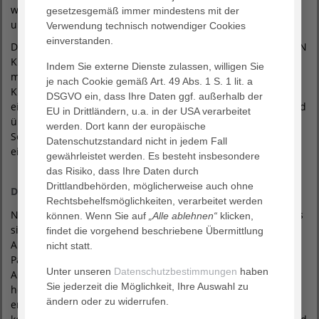
werden sollen. Sie müssen explizit ihre Zustimmung geben
gesetzesgemäß immer mindestens mit der
und haben immer die Hoheit über ihre Daten.
Verwendung technisch notwendiger Cookies
einverstanden.
Die schnelle und groß angelegte Einbindung der AGAPLESION
Krankenhäuser ist außergewöhnlich und nur deshalb
Indem Sie externe Dienste zulassen, willigen Sie
möglich, weil AGAPLESION – anders als andere
je nach Cookie gemäß Art. 49 Abs. 1 S. 1 lit. a
Krankenhauskonzerne – nahezu flächendeckend ein
DSGVO ein, dass Ihre Daten ggf. außerhalb der
einheitliches Krankenhausinformationssystem (KIS) nutzt und
EU in Drittländern, u.a. in der USA verarbeitet
über eine einheitliche Datenablage verfügt. Nur eine
werden. Dort kann der europäische
Schnittstelle ist nötig, um den Entlassbrief in TK-Safe
Datenschutzstandard nicht in jedem Fall
einzuspeisen.
gewährleistet werden. Es besteht insbesondere
das Risiko, dass Ihre Daten durch
Drittlandbehörden, möglicherweise auch ohne
Die Entwicklung der Digitalisierung bei AGAPLESION
Rechtsbehelfsmöglichkeiten, verarbeitet werden
Neben der Digitalisierung von Daten, Prozessen und Services
können. Wenn Sie auf
„Alle ablehnen“
klicken,
sind Plattformen wie TK-Safe wichtige Schritte, um interne
findet die vorgehend beschriebene Übermittlung
Abläufe zu optimieren und die Kommunikation mit den
nicht statt.
Patient:innen zu verbessern. „Digitalisierung hat bei
Unter unseren
Datenschutzbestimmungen
haben
AGAPLESION immer einen dienenden Charakter. Und sie ist
Sie jederzeit die Möglichkeit, Ihre Auswahl zu
heutzutage das wichtigste Werkzeug, um Transparenz zu
ändern oder zu widerrufen.
erzeugen. Dies zeigt auch TK-Safe. Je lückenloser,