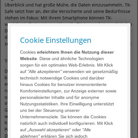
Überblick und hat große Mühe, die Daten einzusammeln. TK-
Safe setzt hier an, der:die Versicherte und seine Bedürfnisse
stehen im Fokus: Mit ihrem Smartphone können TK-
versicherte Patient:innen über die TK-App auf einen digitalen
Datentresor zugreifen. Hier liegen ihre medizinischen Daten,
die sie selbst sammeln und verwalten können, an einem
Cookie Einstellungen
zentralen Ort. Das Angebot ist freiwillig, kostenlos und sicher.
Cookies
erleichtern Ihnen die Nutzung dieser
Website
. Diese und ähnliche Technologien
TK-Safe bei AGAPLESION
sorgen für ein optimales Web-Erlebnis. Mit Klick
Die Techniker Krankenkasse hat 10 Mio. Versicherte und
auf
"Alle akzeptieren"
verwenden wir gesetzmäßig
bietet damit die beste Voraussetzung, mit TK-Safe einen
technisch notwendige Cookies und darüber
erfolgreichen Standard zu setzen. AGAPLESION behandelt
hinaus Cookies für benutzer:innenorientierte
rund 70.000 TK-Versicherte im Jahr. Neben den Diagnosen
Komforteinstellungen, zur Anzeige externer sowie
und durchgeführten Behandlungen sind dort auch
personalisierter Inhalte und für anonyme
Informationen zur Medikation sowie Laborwerte aufgelistet.
Nutzungsstatistiken. Ihre Einwilligung unterstützt
Geschulte AGAPLESION-Mitarbeiter:innen in den Aufnahmen
uns bei der Steuerung unserer
weisen TK-Versicherte fortan auf die Möglichkeiten der eGA
Unternehmensziele. Sie können die Cookies
hin und geben ihnen einen Informationsflyer. Den
natürlich auch individuell konfigurieren. Mit Klick
Patient:innen steht es dann frei zu entscheiden, ob ihre
auf
„Auswahl akzeptieren
“ oder
"Alle
Daten aus dem klinischen Arztbrief in ihre eGA eingespielt
ablehnen"
erklären Sie sich jedoch