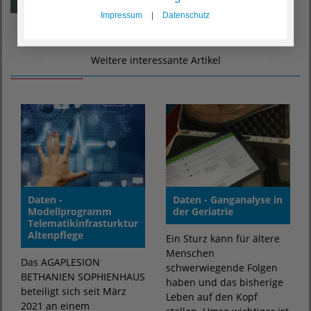
Impressum
|
Datenschutz
Weitere interessante Artikel
Daten -
Daten - Ganganalyse in
Modellprogramm
der Geriatrie
Telematikinfrasturktur
Altenpflege
Ein Sturz kann für ältere
Menschen
Das AGAPLESION
schwerwiegende Folgen
BETHANIEN SOPHIENHAUS
haben und das bisherige
beteiligt sich seit März
Leben auf den Kopf
2021 an einem