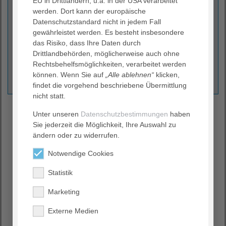
EU in Drittländern, u.a. in der USA verarbeitet
Leiterin AGAPLESION Institut für Theologie – Diakonie –
werden. Dort kann der europäische
Ethik
Datenschutzstandard nicht in jedem Fall
gewährleistet werden. Es besteht insbesondere
AGAPLESION gAG
das Risiko, dass Ihre Daten durch
Ginnheimer Landstraße 94
Drittlandbehörden, möglicherweise auch ohne
60487 Frankfurt am Main
Rechtsbehelfsmöglichkeiten, verarbeitet werden
(069) 95 33 – 9421
können. Wenn Sie auf
„Alle ablehnen“
klicken,
angela.rascher@agaplesion.de
findet die vorgehend beschriebene Übermittlung
nicht statt.
AGAPLESION Institut für Theologie –
Unter unseren
Datenschutzbestimmungen
haben
Diakonie – Ethik
Sie jederzeit die Möglichkeit, Ihre Auswahl zu
ändern oder zu widerrufen.
Für die christliche Identität
Notwendige Cookies
Der christliche Gesundheitskonzern gründete das
Statistik
AGAPLESION Institut für Theologie – Diakonie – Ethik, um
ein deutliches Zeichen seiner christlichen Identität zu
Marketing
setzen.
Externe Medien
Ziele: