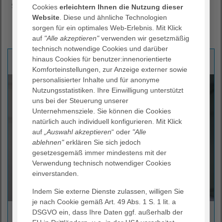
Start
Gesundheitskonzern
Managementstruktur
Cookies
erleichtern Ihnen die Nutzung dieser
Zentrale Dienste & Institute
Website
. Diese und ähnliche Technologien
AGAPLESION Institut für Theologie – Diakonie – Eth
sorgen für ein optimales Web-Erlebnis. Mit Klick
auf
"Alle akzeptieren"
verwenden wir gesetzmäßig
technisch notwendige Cookies und darüber
Ihre Ansprechpartnerin
hinaus Cookies für benutzer:innenorientierte
Komforteinstellungen, zur Anzeige externer sowie
personalisierter Inhalte und für anonyme
Nutzungsstatistiken. Ihre Einwilligung unterstützt
uns bei der Steuerung unserer
Unternehmensziele. Sie können die Cookies
natürlich auch individuell konfigurieren. Mit Klick
auf
„Auswahl akzeptieren
“ oder
"Alle
ablehnen"
erklären Sie sich jedoch
gesetzesgemäß immer mindestens mit der
Verwendung technisch notwendiger Cookies
einverstanden.
Indem Sie externe Dienste zulassen, willigen Sie
je nach Cookie gemäß Art. 49 Abs. 1 S. 1 lit. a
Dr. Angela Rascher
DSGVO ein, dass Ihre Daten ggf. außerhalb der