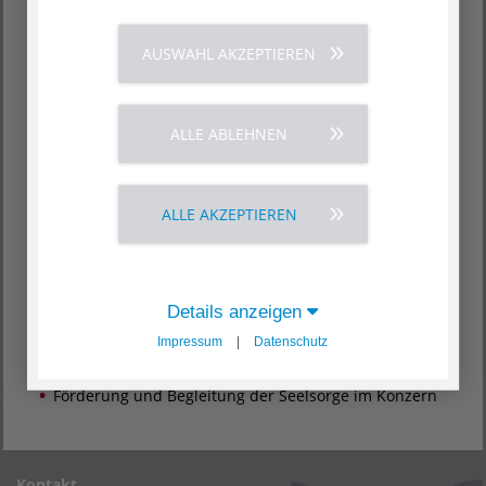
Stärkung der christlich-diakonischen Identität
Ausbau der christlich-diakonischen Kompetenz
AUSWAHL AKZEPTIEREN
Ausarbeitung theologischer und ethischer Grundlagen
Aufgabenbereiche:
Aufnahme und Weiterentwicklung der Tradition der
ALLE ABLEHNEN
Einrichtungen und der christlich-diakonischen
Identität von AGAPLESION, gemeinsam mit den
Gesellschaftern vor Ort
ALLE AKZEPTIEREN
Beratung des AGAPLESION Vorstands in theologischen,
diakonischen und ethischen Frag
Entwicklung theologischer Konzeption und Standards
für den Konzern
Details anzeigen
Erarbeitung ethischer Grundlagen / Initiativen zu
ethischen Fragen
Impressum
|
Datenschutz
Förderung der christlich-diakonischen Kompetenz
Förderung und Begleitung der Seelsorge im Konzern
Kontakt