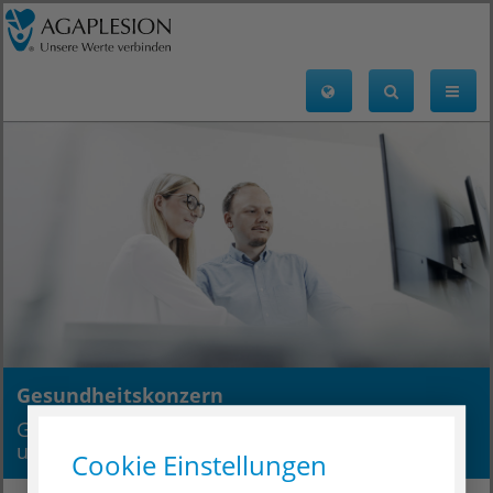
Gesundheitskonzern
Gesundheitsdienstleister für alle Generationen
und Lebensphasen
Cookie Einstellungen