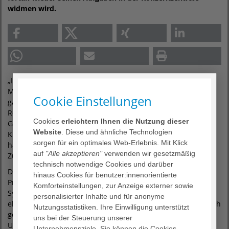
widmen wird.
„Im Top Management brauchen wir die Besten“, sagt Dr.
Markus Horneber, Vorstandsvorsitzender der AGAPLESION
Cookie Einstellungen
gAG. „Trotz der großen Herausforderungen und
Regulierungen auf dem Gesundheitsmarkt bestehen für
Cookies
erleichtern Ihnen die Nutzung dieser
Gesundheitsanbieter vielfältige Gestaltungsmöglichkeiten.
Website
. Diese und ähnliche Technologien
Klinikmanager müssen frei denken, eine klare Vorstellung
sorgen für ein optimales Web-Erlebnis. Mit Klick
haben und voller Überzeugung mit ihrem Team an der
auf
"Alle akzeptieren"
verwenden wir gesetzmäßig
Zukunft ihrer Einrichtungen arbeiten.“
technisch notwendige Cookies und darüber
Die Rolle einer Gestalterin traut er Dr. Cornelia Sack zu 100
hinaus Cookies für benutzer:innenorientierte
Prozent zu. Die gebürtige Kölnerin kennt sich mit
Komforteinstellungen, zur Anzeige externer sowie
Synergieeffekten in Verbünden und Servicegesellschaften
personalisierter Inhalte und für anonyme
ebenso aus wie mit der besonderen Kultur in einem christlich
Nutzungsstatistiken. Ihre Einwilligung unterstützt
geprägten Krankenhaus. Cornelia Sack war 16 Jahre an der
uns bei der Steuerung unserer
Universitätsmedizin Essen (UME) in unterschiedlichen
Unternehmensziele. Sie können die Cookies