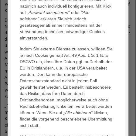
Positionen tätig, zuletzt war sie Geschäftsführerin im St. Josef
natürlich auch individuell konfigurieren. Mit Klick
Krankenhaus Essen-Werden (SJK).
auf
„Auswahl akzeptieren
“ oder
"Alle
ablehnen"
erklären Sie sich jedoch
Die Umsetzung der neuen Krankenhausplanung für
gesetzesgemäß immer mindestens mit der
Nordrhein-Westfalen, die bundesweit als Vorreiter gilt, soll ab
Verwendung technisch notwendiger Cookies
dem 1. Januar 2025 erfolgen. „Einen innovativen Standort wie
einverstanden.
das AGAPLESION BETHESDA KRANKENHAUS WUPPERTAL in
dieser besonderen Zeit der Transformation
Indem Sie externe Dienste zulassen, willigen Sie
weiterzuentwickeln, empfinde ich als äußerst reizvolle
je nach Cookie gemäß Art. 49 Abs. 1 S. 1 lit. a
Aufgabe”, betont Dr. Cornelia Sack. „Das Haus und seine
DSGVO ein, dass Ihre Daten ggf. außerhalb der
Mitarbeiter:innen genießen einen hervorragenden Ruf. Ich
EU in Drittländern, u.a. in der USA verarbeitet
möchte meinen Teil dazu beitragen, dass wir diesem
werden. Dort kann der europäische
Anspruch auch zukünftig gerecht werden und wir unseren
Datenschutzstandard nicht in jedem Fall
Patient:innen die bestmögliche medizinisch-pflegerische
gewährleistet werden. Es besteht insbesondere
Versorgung gepaart mit christlicher Zugewandtheit anbieten
das Risiko, dass Ihre Daten durch
können“, ergänzt die designierte Geschäftsführerin.
Drittlandbehörden, möglicherweise auch ohne
„Frau Dr. Sack bringt mit ihrem Know-how und ihrer
Rechtsbehelfsmöglichkeiten, verarbeitet werden
mitreißenden Art alles mit, um das AGAPLESION BETHESDA
können. Wenn Sie auf
„Alle ablehnen“
klicken,
KRANKENHAUS WUPPERTAL gemeinsam mit dem
findet die vorgehend beschriebene Übermittlung
eingespielten Team vor Ort positiv weiterzuentwickeln“,
nicht statt.
betont Dr. Horneber. „Dafür wünsche ich ihr einen guten