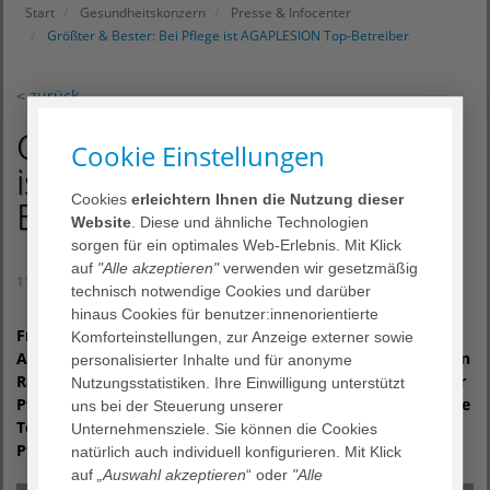
Start
Gesundheitskonzern
Presse & Infocenter
Größter & Bester: Bei Pflege ist AGAPLESION Top-Betreiber
< zurück
Größter & Bester: Bei Pflege
Cookie Einstellungen
ist AGAPLESION Top-
Cookies
erleichtern Ihnen die Nutzung dieser
Betreiber
Website
. Diese und ähnliche Technologien
sorgen für ein optimales Web-Erlebnis. Mit Klick
auf
"Alle akzeptieren"
verwenden wir gesetzmäßig
11. Februar 2019
technisch notwendige Cookies und darüber
hinaus Cookies für benutzer:innenorientierte
Frankfurt am Main – Gleich zweimal verzeichnet
Komforteinstellungen, zur Anzeige externer sowie
AGAPLESION im Bereich Pflege Erfolge: sowohl im aktuellen
personalisierter Inhalte und für anonyme
Ranking von CARE Invest als auch im Magazin „Am Puls der
Nutzungsstatistiken. Ihre Einwilligung unterstützt
Pflege“ von pflegemarkt.com. Beide Platzierungen unter die
uns bei der Steuerung unserer
Top-Betreiber zeigen, dass AGAPLESION auf die richtige
Unternehmensziele. Sie können die Cookies
Pflegestrategie setzt: Wachstum und Qualität.
natürlich auch individuell konfigurieren. Mit Klick
auf
„Auswahl akzeptieren
“ oder
"Alle