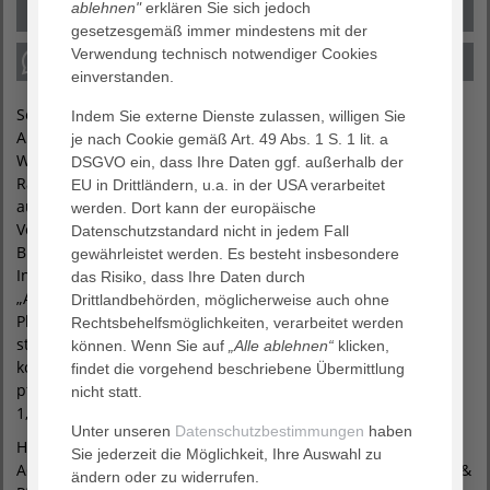
ablehnen"
erklären Sie sich jedoch
gesetzesgemäß immer mindestens mit der
Verwendung technisch notwendiger Cookies
einverstanden.
Seit Jahren steigt die Anzahl an Pflegeheimen und
Indem Sie externe Dienste zulassen, willigen Sie
Ambulanten Diensten in Deutschland. Der demografische
je nach Cookie gemäß Art. 49 Abs. 1 S. 1 lit. a
Wandel beschleunigt diese Entwicklung. „Die beiden
DSGVO ein, dass Ihre Daten ggf. außerhalb der
Rankings zeigen, dass wir auf diesem Markt sehr gut
EU in Drittländern, u.a. in der USA verarbeitet
aufgestellt sind“, sagt Dr. Markus Horneber,
werden. Dort kann der europäische
Vorstandsvorsitzender AGAPLESION gAG. Gemeint sind die
Datenschutzstandard nicht in jedem Fall
Branchenvergleiche der größten Top-Betreiber von CARE
gewährleistet werden. Es besteht insbesondere
Invest 2019 (Platz 20) und von pflegemarkt.com im Magazin
das Risiko, dass Ihre Daten durch
„Am Puls der Pflege“ (3/2018). Hier erreichte AGAPLESION
Drittlandbehörden, möglicherweise auch ohne
Platz 23. Beide Branchendienste vergleichen die Anzahl der
Rechtsbehelfsmöglichkeiten, verarbeitet werden
stationären Pflegeplätze. Im Vorjahr erhielten die
können. Wenn Sie auf
„Alle ablehnen“
klicken,
konzernweiten Ambulanten Pflegedienste laut
findet die vorgehend beschriebene Übermittlung
pflegemarkt.com sogar die besten MDK-Noten (Durchschnitt:
nicht statt.
1,0).
Unter unseren
Datenschutzbestimmungen
haben
Horneber wertet die Ergebnisse als Beleg dafür, dass die
Sie jederzeit die Möglichkeit, Ihre Auswahl zu
AGAPLESION Pflegestrategie richtig ist: Der Bereich Wohnen &
ändern oder zu widerrufen.