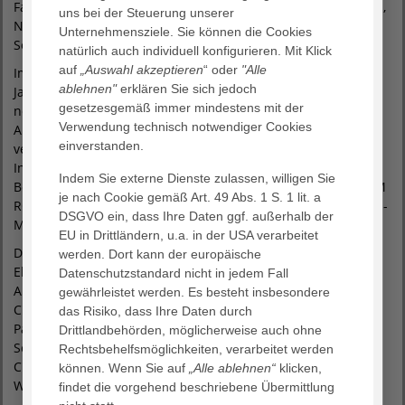
Fallingbostel, Elsdorf, Heeslingen, Kirchlinteln, Landesbergen,
uns bei der Steuerung unserer
Neuenkirchen, Rotenburg, Scheeßel, Schneverdingen,
Unternehmensziele. Sie können die Cookies
Sottrum, Verden, Westerwalsede und Zeven.
natürlich auch individuell konfigurieren. Mit Klick
auf
„Auswahl akzeptieren
“ oder
"Alle
Im April, August und Oktober beginnt jeweils ein neuer
ablehnen"
erklären Sie sich jedoch
Jahrgang im Rahmen der generalistischen Ausbildung. Eine
gesetzesgemäß immer mindestens mit der
neue zeitgemäße Pflegeausbildung, die die bisherigen
Verwendung technisch notwendiger Cookies
Ausbildungen der Alten-, Kranken- und Kinderkrankenpflege
einverstanden.
verbindet. Bewerbungen sind willkommen. Weitere
Informationen gibt es bei Susanne Herrmann, Leitung der
Indem Sie externe Dienste zulassen, willigen Sie
Berufsfachschule Pflege am AGAPLESION DIAKONIEKLINIKUM
je nach Cookie gemäß Art. 49 Abs. 1 S. 1 lit. a
ROTENBURG, unter der Rufnummer (04261) 77 - 22 57 oder E-
DSGVO ein, dass Ihre Daten ggf. außerhalb der
Mail bfs-pflege@diako-online.de.
EU in Drittländern, u.a. in der USA verarbeitet
Die Absolventen: Julian Böhling, Lia Dodenhoff, Ilka
werden. Dort kann der europäische
Ellinghausen, Lina Marie Fitz-Welle, Elisabeth Gottlöber,
Datenschutzstandard nicht in jedem Fall
Anneke Heilemann, Christian Jacobsen, Magda Krygier,
gewährleistet werden. Es besteht insbesondere
Christin Luisa Lange, Johanna Michels, Laura Mohr, Justina
das Risiko, dass Ihre Daten durch
Pallas, Yannick Hakon Pauls, Alina Rahte, Melina-Stavroula
Drittlandbehörden, möglicherweise auch ohne
Schneider, Anna Larena Schreiner, Laura Thoden, Julius
Rechtsbehelfsmöglichkeiten, verarbeitet werden
Christian Tramm, Nele Tschey, Ceren Tuna und Kristina
können. Wenn Sie auf
„Alle ablehnen“
klicken,
Walker.
findet die vorgehend beschriebene Übermittlung