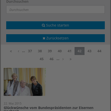
Durchsuchen
Suche starten
Zurücksetzen
...
37
38
39
40
41
42
43
44
...
45
46
22. Mai 2015
Glückwünsche vom Bundespräsidenten zur Eisernen