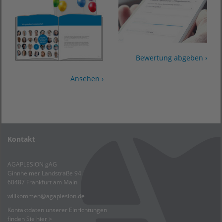
Bewertung abgeben ›
Ansehen ›
Kontakt
AGAPLESION gAG
Ginnheimer Landstraße 94
60487 Frankfurt am Main
willkommen
@
agaplesion.de
Kontaktdaten unserer Einrichtungen
finden Sie hier >