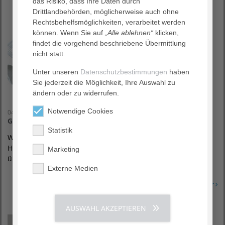
das Risiko, dass Ihre Daten durch
Drittlandbehörden, möglicherweise auch ohne
Rechtsbehelfsmöglichkeiten, verarbeitet werden
können. Wenn Sie auf
„Alle ablehnen“
klicken,
findet die vorgehend beschriebene Übermittlung
nicht statt.
Unter unseren
Datenschutzbestimmungen
haben
Sie jederzeit die Möglichkeit, Ihre Auswahl zu
ändern oder zu widerrufen.
Notwendige Cookies
04. März 2015
Gesundheitsversorgung in Worms gesichert
Statistik
Worms / Darmstadt, 4. März 2015 – Nun ist es offiziell: Das
Hochstift wird zum 1. April 2015 vom Klinikum Worms
Marketing
übernommen. Bereits im Februar…
Externe Medien
Erfahren Sie mehr
AUSWAHL AKZEPTIEREN