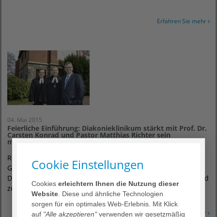
Erfahren Sie mehr
04. Mai 2015
Feierliche Einführung: Diakonieklinikum stärkt mit Prof. Dr.
Carsten Konrad und Pastor Matthias Richter sein
medizinisches und christliches Profil
Rotenburg (Wümme), 04. Mai 2015 – Die
Cookie Einstellungen
Gesellschafterversammlung des AGAPLESION
DIAKONIEKLINIKUM ROTENBURG hat Prof. Dr. Carsten Konrad
Cookies
erleichtern Ihnen die Nutzung dieser
zum…
Website
. Diese und ähnliche Technologien
sorgen für ein optimales Web-Erlebnis. Mit Klick
Erfahren Sie mehr
auf
"Alle akzeptieren"
verwenden wir gesetzmäßig