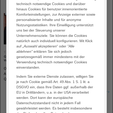
technisch notwendige Cookies und darüber
hinaus Cookies für benutzer:innenorientierte
Komforteinstellungen, zur Anzeige externer sowie
personalisierter Inhalte und für anonyme
Nutzungsstatistiken. Ihre Einwilligung unterstützt
uns bei der Steuerung unserer
Unternehmensziele. Sie können die Cookies
natürlich auch individuell konfigurieren. Mit Klick
auf
„Auswahl akzeptieren
“ oder
"Alle
ablehnen"
erklären Sie sich jedoch
17. April 2015
Gelungene Premiere: AGAPLESION Querdenker Kongress
gesetzesgemäß immer mindestens mit der
war ein voller Erfolg!
Verwendung technisch notwendiger Cookies
einverstanden.
Offenbach / Frankfurt am Main, 24. April 2015 – Der
AGAPLESION Querdenker Kongress 2015 lockte rund 300
Indem Sie externe Dienste zulassen, willigen Sie
Querdenker und Führungskräfte aus der…
je nach Cookie gemäß Art. 49 Abs. 1 S. 1 lit. a
DSGVO ein, dass Ihre Daten ggf. außerhalb der
Erfahren Sie mehr
EU in Drittländern, u.a. in der USA verarbeitet
werden. Dort kann der europäische
Datenschutzstandard nicht in jedem Fall
gewährleistet werden. Es besteht insbesondere