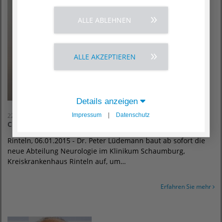
ALLE ABLEHNEN
ALLE AKZEPTIEREN
Details anzeigen
Impressum
|
Datenschutz
22. Januar 2015
Chefarzt für die neue Abteilung Neurologie
Rinteln, 06.01.2015 - Dr. Peter Lüdemann baut ab sofort die
neue Abteilung Neurologie im Klinikum Schaumburg,
Kreiskrankenhaus Rinteln auf, um…
Erfahren Sie mehr