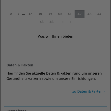
...
37
38
39
40
41
42
43
44
...
45
46
Was wir Ihnen bieten
Daten & Fakten
Hier finden Sie aktuelle Daten & Fakten rund um unseren
Gesundheitskonzern sowie um unsere Einrichtungen.
zu Daten & Fakten ›
Pressefotos