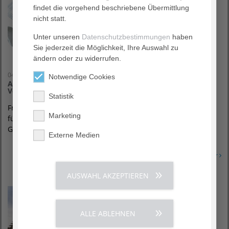
findet die vorgehend beschriebene Übermittlung
nicht statt.
Unter unseren
Datenschutzbestimmungen
haben
Sie jederzeit die Möglichkeit, Ihre Auswahl zu
ändern oder zu widerrufen.
04. April 2022
Notwendige Cookies
AGAPLESION heißt das Gertrudenstift willkommen im
Verbund
Statistik
Frankfurt / Baunatal – Das Gertrudenstift stellt die Weichen
Marketing
für die Zukunft und schließt sich mit dem christlichen
Gesundheitskonzern AGAPLESION…
Externe Medien
Erfahren Sie mehr
AUSWAHL AKZEPTIEREN
ALLE ABLEHNEN