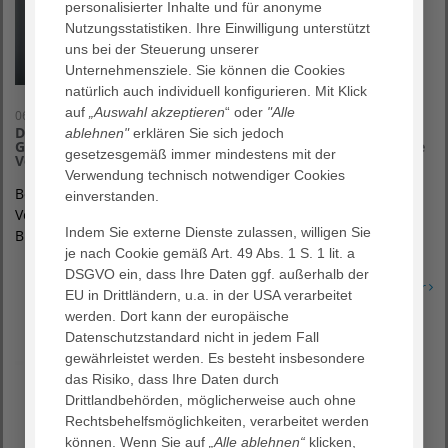
personalisierter Inhalte und für anonyme
Nutzungsstatistiken. Ihre Einwilligung unterstützt
uns bei der Steuerung unserer
Unternehmensziele. Sie können die Cookies
natürlich auch individuell konfigurieren. Mit Klick
auf
„Auswahl akzeptieren
“ oder
"Alle
06. April 2022
Dr. Markus Horneber spricht als Sachverständiger im
ablehnen"
erklären Sie sich jedoch
Gesundheitsausschuss im Bundestag über die medizinische
gesetzesgemäß immer mindestens mit der
Versorgung von Geflüchteten aus der Ukraine
Verwendung technisch notwendiger Cookies
Berlin/Frankfurt: Beim Fachgespräch „Medizinische
einverstanden.
Versorgung Geflüchteter aus der Ukraine“ in der Sitzung des
Indem Sie externe Dienste zulassen, willigen Sie
Bundestagsausschusses für…
je nach Cookie gemäß Art. 49 Abs. 1 S. 1 lit. a
DSGVO ein, dass Ihre Daten ggf. außerhalb der
Erfahren Sie mehr
EU in Drittländern, u.a. in der USA verarbeitet
werden. Dort kann der europäische
Datenschutzstandard nicht in jedem Fall
gewährleistet werden. Es besteht insbesondere
das Risiko, dass Ihre Daten durch
Drittlandbehörden, möglicherweise auch ohne
Rechtsbehelfsmöglichkeiten, verarbeitet werden
können. Wenn Sie auf
„Alle ablehnen“
klicken,