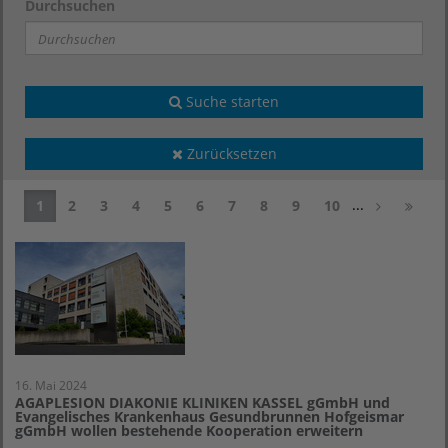
Durchsuchen
Suche starten
Zurücksetzen
...
1
2
3
4
5
6
7
8
9
10
16. Mai 2024
AGAPLESION DIAKONIE KLINIKEN KASSEL gGmbH und
Evangelisches Krankenhaus Gesundbrunnen Hofgeismar
gGmbH wollen bestehende Kooperation erweitern