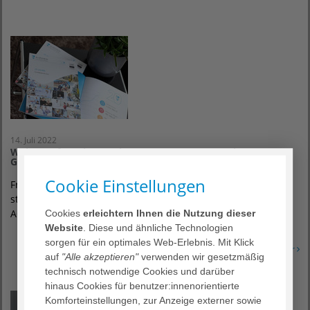
14. Juli 2022
Weiter auf Wachstumskurs: AGAPLESION gAG legt
Geschäftsbericht vor
Cookie Einstellungen
Frankfurt – Das Geschäftsjahr 2021 und Zukunftsthemen
standen bei der heutigen Hauptversammlung des
AGAPLESION Aufsichtsrats im Fokus. Zudem…
Cookies
erleichtern Ihnen die Nutzung dieser
Website
. Diese und ähnliche Technologien
sorgen für ein optimales Web-Erlebnis. Mit Klick
Erfahren Sie mehr
auf
"Alle akzeptieren"
verwenden wir gesetzmäßig
technisch notwendige Cookies und darüber
hinaus Cookies für benutzer:innenorientierte
Komforteinstellungen, zur Anzeige externer sowie