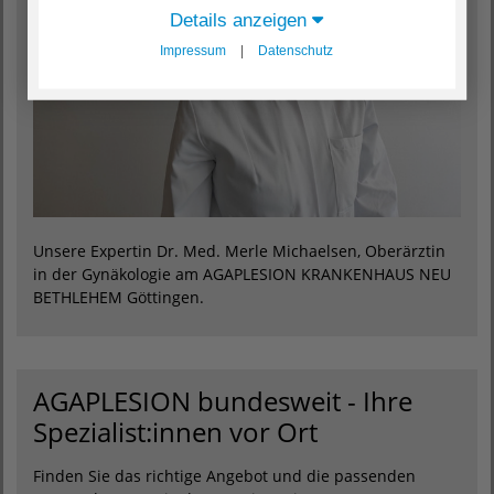
Details anzeigen
Impressum
|
Datenschutz
Unsere Expertin Dr. Med. Merle Michaelsen, Oberärztin
in der Gynäkologie am AGAPLESION KRANKENHAUS NEU
BETHLEHEM Göttingen.
AGAPLESION bundesweit - Ihre
Spezialist:innen vor Ort
Finden Sie das richtige Angebot und die passenden