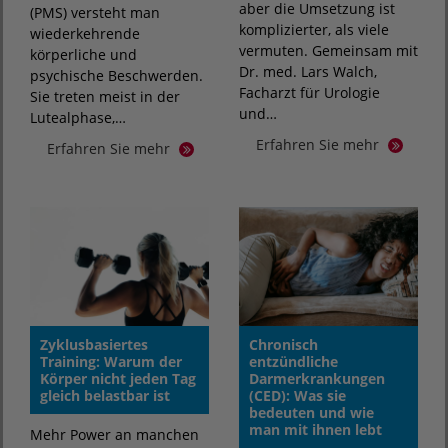
aber die Umsetzung ist
(PMS) versteht man
komplizierter, als viele
wiederkehrende
vermuten. Gemeinsam mit
körperliche und
Dr. med. Lars Walch,
psychische Beschwerden.
Facharzt für Urologie
Sie treten meist in der
und…
Lutealphase,…
Erfahren Sie mehr
Erfahren Sie mehr
Zyklusbasiertes
Chronisch
Training: Warum der
entzündliche
Körper nicht jeden Tag
Darmerkrankungen
gleich belastbar ist
(CED): Was sie
bedeuten und wie
man mit ihnen lebt
Mehr Power an manchen