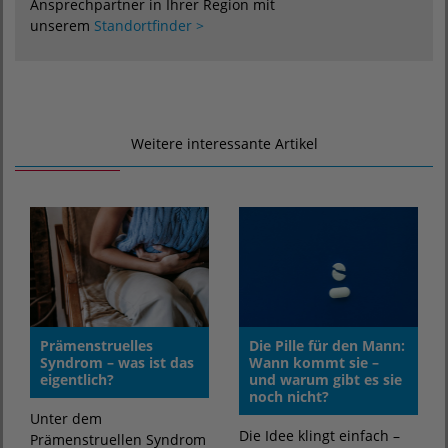
Ansprechpartner in Ihrer Region mit
unserem
Standortfinder >
Weitere interessante Artikel
Prämenstruelles
Die Pille für den Mann:
Syndrom – was ist das
Wann kommt sie –
eigentlich?
und warum gibt es sie
noch nicht?
Unter dem
Die Idee klingt einfach –
Prämenstruellen Syndrom