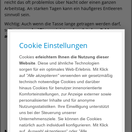
reicht das oft problemlos über Nacht oder einen ganzen
Arbeitstag. An starken Tagen kann ein häufigeres Entleeren
sinnvoll sein.
Wichtig: Auch wenn die Tasse lange getragen werden darf,
sollte sie
regelmäßig gereinigt und nach jedem Zyklus
ausgekocht oder sterilisiert
werden.
Cookie Einstellungen
„Im Vergleich zu Tampons nimmt die
Cookies
erleichtern Ihnen die Nutzung dieser
Menstruationstasse kein Blut auf,
Website
. Diese und ähnliche Technologien
sondern sammelt es. Das kann für viele
sorgen für ein optimales Web-Erlebnis. Mit Klick
Frauen
angenehmer
sein und das
auf
"Alle akzeptieren"
verwenden wir gesetzmäßig
technisch notwendige Cookies und darüber
vaginale Milieu weniger
hinaus Cookies für benutzer:innenorientierte
beeinflussen
– vorausgesetzt, Hygiene
Komforteinstellungen, zur Anzeige externer sowie
und Tragezeiten werden eingehalten.“
personalisierter Inhalte und für anonyme
Nutzungsstatistiken. Ihre Einwilligung unterstützt
uns bei der Steuerung unserer
Unternehmensziele. Sie können die Cookies
natürlich auch individuell konfigurieren. Mit Klick
Menstruationstasse oder
auf
„Auswahl akzeptieren
“ oder
"Alle