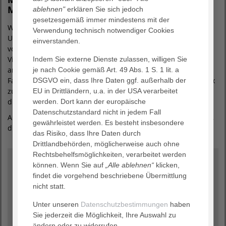
Menstruationsscheibe – was passt besser?
ablehnen"
erklären Sie sich jedoch
gesetzesgemäß immer mindestens mit der
Während die Tasse tief in der Vagina sitzt und durch
Verwendung technisch notwendiger Cookies
Unterdruck hält, liegt die Menstruationsscheibe weiter oben
einverstanden.
vor dem Muttermund und kommt ohne Saugwirkung aus.
Viele empfinden die Tasse als einfacher zu kontrollieren,
Indem Sie externe Dienste zulassen, willigen Sie
andere bevorzugen die Scheibe wegen ihres größeren
je nach Cookie gemäß Art. 49 Abs. 1 S. 1 lit. a
Fassungsvermögens oder der Möglichkeit, sie sogar beim Sex
DSGVO ein, dass Ihre Daten ggf. außerhalb der
zu tragen. Einen direkten Vergleich zwischen beiden, findest
EU in Drittländern, u.a. in der USA verarbeitet
du auf unserem
Instagram-Kanal
.
werden. Dort kann der europäische
Datenschutzstandard nicht in jedem Fall
Am Ende gilt:
Dein Körper entscheidet.
Was sich gut anfühlt,
gewährleistet werden. Es besteht insbesondere
dicht hält und in deinen Alltag passt, ist die richtige Wahl.
das Risiko, dass Ihre Daten durch
Drittlandbehörden, möglicherweise auch ohne
Rechtsbehelfsmöglichkeiten, verarbeitet werden
FAQ: Die Menstruationstasse – kurz & klar
können. Wenn Sie auf
„Alle ablehnen“
klicken,
findet die vorgehend beschriebene Übermittlung
nicht statt.
Ist die Menstruationstasse auch für Anfängerinnen
geeignet?
Unter unseren
Datenschutzbestimmungen
haben
Ja – mit etwas Geduld. Eine gute Beratung und das
Sie jederzeit die Möglichkeit, Ihre Auswahl zu
richtige Modell machen den Einstieg deutlich leichter.
ändern oder zu widerrufen.