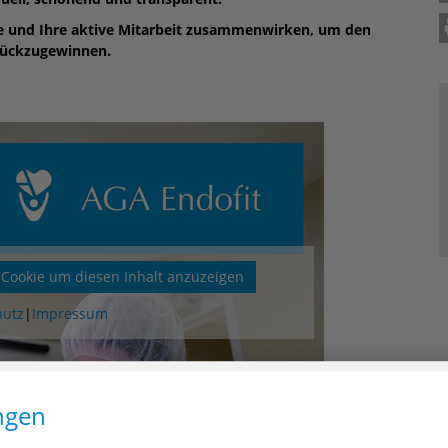
pie und Ihre aktive Mitarbeit zusammenwirken, um den
urückzugewinnen.
ookie um diesen Inhalt anzuzeigen
hutz
|
Impressum
ngen