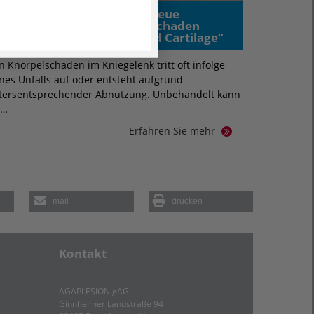
Kniearthrose vorbeugen: Neue
Behandlung beim Knorpelschaden
durch OP-Methode „Minced Cartilage“
n Knorpelschaden im Kniegelenk tritt oft infolge
nes Unfalls auf oder entsteht aufgrund
ltersentsprechender Abnutzung. Unbehandelt kann
r…
Erfahren Sie mehr
mail
drucken
Kontakt
AGAPLESION gAG
Ginnheimer Landstraße 94