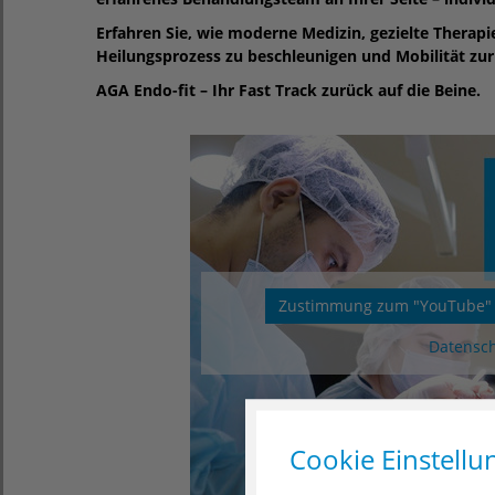
Erfahren Sie, wie moderne Medizin, gezielte Thera
Heilungsprozess zu beschleunigen und Mobilität z
AGA Endo-fit – Ihr Fast Track zurück auf die Beine.
Zustimmung zum "YouTube" C
Datensc
Cookie Einstellu