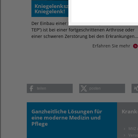
Kniegelenkszerstörung? - Das künstlich
Kniegelenk!
Der Einbau einer Knie-Totalendoprothese („Knie-
TEP“) ist bei einer fortgeschrittenen Arthrose oder
einer schweren Zerstörung bei den Erkrankungen…
Erfahren Sie mehr
teilen
posten
Ganzheitliche Lösungen für
Krank
eine moderne Medizin und
Pflege
MVZ 
Verso