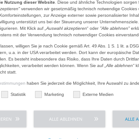
die Nutzung dieser Website
. Diese und ähnliche Technologien sorgen 
kzeptieren"
verwenden wir gesetzmäßig technisch notwendige Cookies 
 Komforteinstellungen, zur Anzeige externer sowie personalisierter Inh
nwilligung unterstützt uns bei der Steuerung unserer Unternehmensziele
figurieren. Mit Klick auf
„Auswahl akzeptieren
“ oder
"Alle ablehnen"
erkl
tens mit der Verwendung technisch notwendiger Cookies einverstand
Weitere interessante Artikel
assen, willigen Sie je nach Cookie gemäß Art. 49 Abs. 1 S. 1 lit. a DS
dern, u.a. in der USA verarbeitet werden. Dort kann der europäische Da
den. Es besteht insbesondere das Risiko, dass Ihre Daten durch Dritt
ichkeiten, verarbeitet werden können. Wenn Sie auf
„Alle ablehnen“
kl
cht statt.
estimmungen
haben Sie jederzeit die Möglichkeit, Ihre Auswahl zu änd
Statistik
Marketing
Externe Medien
IEREN
ALLE ABLEHNEN
ALLE 