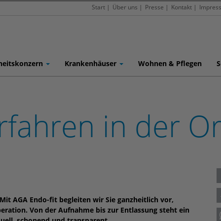
Start
|
Über uns
|
Presse
|
Kontakt
|
Impres
heitskonzern
Krankenhäuser
Wohnen & Pflegen
S
rfahren in der O
Mit AGA Endo-fit begleiten wir Sie ganzheitlich vor,
ration. Von der Aufnahme bis zur Entlassung steht ein
duell, schonend und transparent.