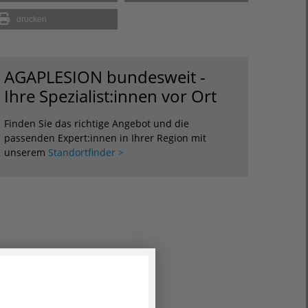
drucken
AGAPLESION bundesweit -
Ihre Spezialist:innen vor Ort
Finden Sie das richtige Angebot und die
passenden Expert:innen in Ihrer Region mit
unserem
Standortfinder >