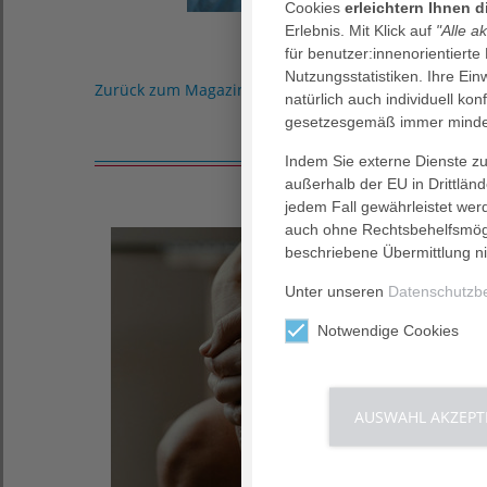
Cookies
erleichtern Ihnen 
Erlebnis. Mit Klick auf
"Alle a
für benutzer:innenorientierte
Nutzungsstatistiken. Ihre Ei
Zurück zum Magazin
natürlich auch individuell kon
gesetzesgemäß immer mindes
Indem Sie externe Dienste zul
außerhalb der EU in Drittlän
jedem Fall gewährleistet wer
auch ohne Rechtsbehelfsmögl
beschriebene Übermittlung ni
Unter unseren
Datenschutzb
Notwendige Cookies
AUSWAHL AKZEPT