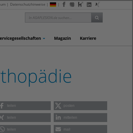
sum
|
Datenschutzhinweise
|
|
ervicegesellschaften
Magazin
Karriere
rthopädie
teilen
posten
teilen
mitteilen
teilen
mail