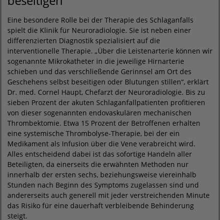
beseitigen
Eine besondere Rolle bei der Therapie des Schlaganfalls
spielt die Klinik für Neuroradiologie. Sie ist neben einer
differenzierten Diagnostik spezialisiert auf die
interventionelle Therapie. „Über die Leistenarterie können wir
sogenannte Mikrokatheter in die jeweilige Hirnarterie
schieben und das verschließende Gerinnsel am Ort des
Geschehens selbst beseitigen oder Blutungen stillen“, erklärt
Dr. med. Cornel Haupt, Chefarzt der Neuroradiologie. Bis zu
sieben Prozent der akuten Schlaganfallpatienten profitieren
von dieser sogenannten endovaskulären mechanischen
Thrombektomie. Etwa 15 Prozent der Betroffenen erhalten
eine systemische Thrombolyse-Therapie, bei der ein
Medikament als Infusion über die Vene verabreicht wird.
Alles entscheidend dabei ist das sofortige Handeln aller
Beteiligten, da einerseits die erwähnten Methoden nur
innerhalb der ersten sechs, beziehungsweise viereinhalb
Stunden nach Beginn des Symptoms zugelassen sind und
andererseits auch generell mit jeder verstreichenden Minute
das Risiko für eine dauerhaft verbleibende Behinderung
steigt.