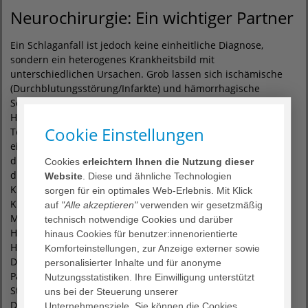
Neurochirurgie: Ein wichtiger Partner
Ein Schlaganfall ist jedoch keine einheitliche Diagnose,
sondern ein heterogenes Krankheitsbild mit
unterschiedlichen Ursachen. Grob lassen sich ischämische
(Durchblutungsstörung/Infarkte) und hämorrhagische
Schlaganfälle (Blutungen) unterscheiden.
Hier ist die Klinik für Neurochirurgie ein weiterer wichtiger
Cookie Einstellungen
Teampartner bei der Behandlung von Schlaganfällen. „Wird
ein Schlaganfall durch eine Hirnblutung ausgelöst und ist
diese so groß, dass sie entlastet werden muss, dann werden
Cookies
erleichtern Ihnen die Nutzung dieser
diese Patienten von den Kollegen und Kolleginnen unserer
Website
. Diese und ähnliche Technologien
Klinik für Neurochirurgie operiert“, betont Dr. med. Martin
sorgen für ein optimales Web-Erlebnis. Mit Klick
Kitzrow. So kann der Neurochirurg beim „malignen
auf
"Alle akzeptieren"
verwenden wir gesetzmäßig
Mediainfarkt“ zum Beispiel durch eine dekompressive
technisch notwendige Cookies und darüber
Hemikraniektomie eine Druckentlastung des geschwollenen
hinaus Cookies für benutzer:innenorientierte
Hirngewebes und somit eine Senkung des intrakraniellen
Komforteinstellungen, zur Anzeige externer sowie
Drucks herbeiführen. „Dies führt insbesondere bei jüngeren
personalisierter Inhalte und für anonyme
Patienten unter 60 Jahren zu einer Reduktion der
Nutzungsstatistiken. Ihre Einwilligung unterstützt
Sterblichkeit und bleibender Behinderungen“, erklärt Priv.-
uns bei der Steuerung unserer
Doz. Dr. med. Carla Jung, Chefärztin der Klinik für
Unternehmensziele. Sie können die Cookies