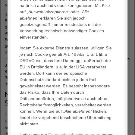
Neurochirurgie.
natürlich auch individuell konfigurieren. Mit Klick
auf
„Auswahl akzeptieren
“ oder
"Alle
Die weitere Versorgung der Schlaganfallpatienten im
ablehnen"
erklären Sie sich jedoch
Bethesda erfolgt dann durch ein multidisziplinäres Team
gesetzesgemäß immer mindestens mit der
bestehend aus Neurologen, speziell geschultem
Verwendung technisch notwendiger Cookies
Pflegepersonal, Logopäden, Physiotherapeuten,
einverstanden.
Ergotherapeuten und Konsilärzten anderer Fachrichtungen
auf der „Stroke Unit“ oder im Bedarfsfall auf der
Indem Sie externe Dienste zulassen, willigen Sie
Intensivstation. Mitarbeitende des Sozialdienstes kümmern
je nach Cookie gemäß Art. 49 Abs. 1 S. 1 lit. a
sich im Rahmen des Entlassmanagements je nach Erfordernis
DSGVO ein, dass Ihre Daten ggf. außerhalb der
um die Organisation der Anschlussheilbehandlung oder
EU in Drittländern, u.a. in der USA verarbeitet
Rehabilitation, Hilfsmittelversorgung, Einstufung in eine
werden. Dort kann der europäische
Pflegegruppe oder auch um die Unterbringung in einer
Datenschutzstandard nicht in jedem Fall
institutionalisierten Pflegeeinrichtung.
gewährleistet werden. Es besteht insbesondere
Neue Methode der Kardiologie zur
das Risiko, dass Ihre Daten durch
Drittlandbehörden, möglicherweise auch ohne
Schlaganfallvorbeugung
Rechtsbehelfsmöglichkeiten, verarbeitet werden
können. Wenn Sie auf
„Alle ablehnen“
klicken,
Um erneute Schlaganfälle zu verhindern, geht man im
findet die vorgehend beschriebene Übermittlung
Kardiologischen Zentrum Elberfeld neue Wege:
nicht statt.
Schlaganfallursache bei jüngeren Patienten unter 60 ist oft
ein „Loch in der Vorhofscheidewand“, ein sogenanntes
Unter unseren
Datenschutzbestimmungen
haben