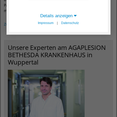
Patienten ein Leben auch ohne Blutverdünnungsmittel
möglich.
Details anzeigen
Impressum
|
Datenschutz
Zurück zum Magazin
Unsere Experten am AGAPLESION
BETHESDA KRANKENHAUS in
Wuppertal