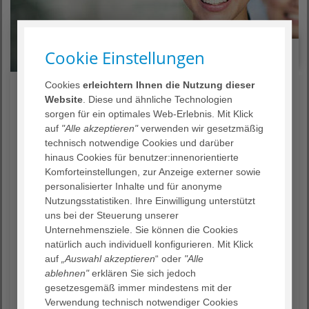
Cookie Einstellungen
Listenansicht
Kartenansicht
Cookies
erleichtern Ihnen die Nutzung dieser
Website
. Diese und ähnliche Technologien
Art der Einrichtung
sorgen für ein optimales Web-Erlebnis. Mit Klick
auf
"Alle akzeptieren"
verwenden wir gesetzmäßig
Wohnen & Pflegen
technisch notwendige Cookies und darüber
hinaus Cookies für benutzer:innenorientierte
Angebote
Komforteinstellungen, zur Anzeige externer sowie
personalisierter Inhalte und für anonyme
Angebote
Nutzungsstatistiken. Ihre Einwilligung unterstützt
uns bei der Steuerung unserer
PLZ
Unternehmensziele. Sie können die Cookies
natürlich auch individuell konfigurieren. Mit Klick
auf
„Auswahl akzeptieren
“ oder
"Alle
ablehnen"
erklären Sie sich jedoch
gesetzesgemäß immer mindestens mit der
Radius
Verwendung technisch notwendiger Cookies