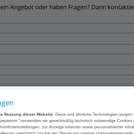
ein Angebot oder haben Fragen? Dann kontaktier
ngen
die Nutzung dieser Website
. Diese und ähnliche Technologien sorgen 
kzeptieren"
verwenden wir gesetzmäßig technisch notwendige Cookies 
 Komforteinstellungen, zur Anzeige externer sowie personalisierter Inh
nwilligung unterstützt uns bei der Steuerung unserer Unternehmensziele