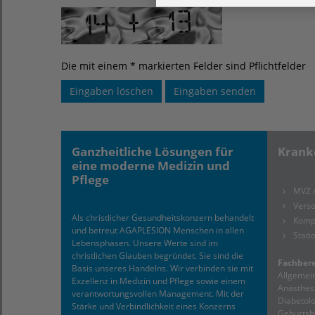
Die mit einem * markierten Felder sind Pflichtfelder
Ganzheitliche Lösungen für
Krank
eine moderne Medizin und
Pflege
MVZ 
Verso
Als christlicher Gesundheitskonzern behandelt
Komp
und betreut AGAPLESION Menschen in allen
Stati
Lebensphasen. Unsere Werte sind im
christlichen Glauben begründet. Sie sind die
Fachbere
Basis unseres Handelns. Wir verbinden sie mit
Allgemein
Exzellenz in Medizin und Pflege sowie einem
Anästhesi
verantwortungsvollen Management. Mit der
Diabetolo
Stärke und Verbindlichkeit eines Konzerns
Geburtshi