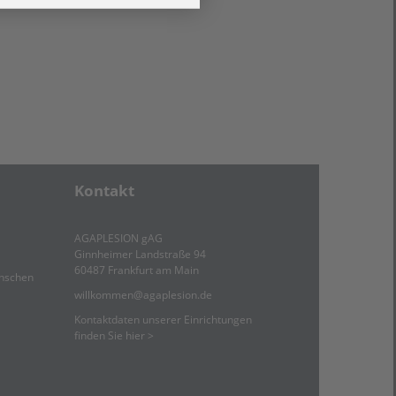
Kontakt
AGAPLESION gAG
Ginnheimer Landstraße 94
60487 Frankfurt am Main
enschen
willkommen
@
agaplesion.de
Kontaktdaten unserer Einrichtungen
finden Sie hier >