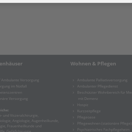
enhäuser
Wohnen & Pflegen
/ Ambulante Versorgung
Ambulante Palliativversorgung
rgung im Notfall
Ambulanter Pflegedienst
etenzzentren
Beschützter Wohnbereich für M
onäre Versorgung
mit Demenz
Hospiz
iche:
Kurzzeitpflege
- und Viszeralchirurgie,
Pflegeoase
ologie, Angiologie, Augenheilkunde,
Pflegewohnen (stationäre Pflege)
gie, Frauenheilkunde und
Psychiatrisches Fachpflegeheim
lfe, Gefäßchirurgie,