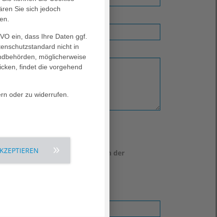
ären Sie sich jedoch
en.
GVO ein, dass Ihre Daten ggf.
tenschutzstandard nicht in
landbehörden, möglicherweise
icken, findet die vorgehend
ern oder zu widerrufen.
AKZEPTIEREN
en zum Datenschutz finden Sie in der