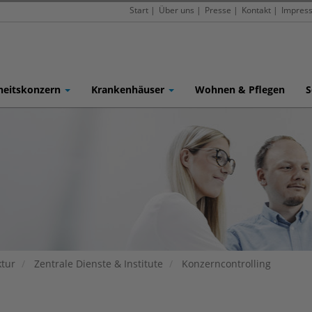
Start
|
Über uns
|
Presse
|
Kontakt
|
Impres
heitskonzern
Krankenhäuser
Wohnen & Pflegen
S
tur
Zentrale Dienste & Institute
Konzerncontrolling