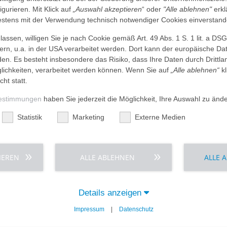
figurieren. Mit Klick auf
„Auswahl akzeptieren
“ oder
"Alle ablehnen"
erkl
tens mit der Verwendung technisch notwendiger Cookies einverstand
assen, willigen Sie je nach Cookie gemäß Art. 49 Abs. 1 S. 1 lit. a DS
dern, u.a. in der USA verarbeitet werden. Dort kann der europäische Da
den. Es besteht insbesondere das Risiko, dass Ihre Daten durch Dritt
ichkeiten, verarbeitet werden können. Wenn Sie auf
„Alle ablehnen“
kl
cht statt.
estimmungen
haben Sie jederzeit die Möglichkeit, Ihre Auswahl zu änd
Statistik
Marketing
Externe Medien
 bitte eine Telefonnummer und/oder eine E-Mail-Adresse an.
IEREN
ALLE ABLEHNEN
ALLE 
ormular eingegebenen Daten einverstanden. Weitere Information
ten Gleichung
ein. Dies dient der Spam-Abwehr. *
Details anzeigen
Impressum
|
Datenschutz