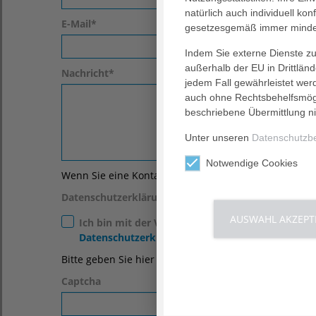
natürlich auch individuell kon
E-Mail
*
gesetzesgemäß immer mindes
Indem Sie externe Dienste zul
außerhalb der EU in Drittlän
Nachricht
*
jedem Fall gewährleistet wer
auch ohne Rechtsbehelfsmögl
beschriebene Übermittlung ni
Unter unseren
Datenschutzb
Notwendige Cookies
Wenn Sie eine Kontaktaufnahme wünschen, geben Sie
Datenschutzerklärung
*
AUSWAHL AKZEPT
Ich bin mit der Verwendung meiner in diesem F
Datenschutzerklärung
.*
Bitte geben Sie hier die
Lösung der im Bild angezeig
Captcha