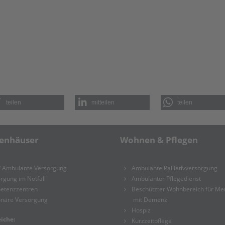
teilen
mitteilen
teilen
enhäuser
Wohnen & Pflegen
/ Ambulante Versorgung
Ambulante Palliativversorgung
rgung im Notfall
Ambulanter Pflegedienst
etenzzentren
Beschützter Wohnbereich für M
onäre Versorgung
mit Demenz
Hospiz
iche:
Kurzzeitpflege