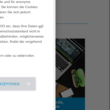
alte und für anonyme
. Sie können die Cookies
ären Sie sich jedoch
en.
GVO ein, dass Ihre Daten ggf.
tenschutzstandard nicht in
landbehörden, möglicherweise
icken, findet die vorgehend
ern oder zu widerrufen.
AKZEPTIEREN
Stress am Arbeitsplatz: Gründe,
Auslöser und Lösungsansätze