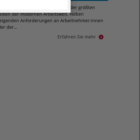
tress gehört inzwischen zu einem der größten
isiken der modernen Arbeitswelt. Neben
teigenden Anforderungen an Arbeitnehmer:innen
der der…
Erfahren Sie mehr