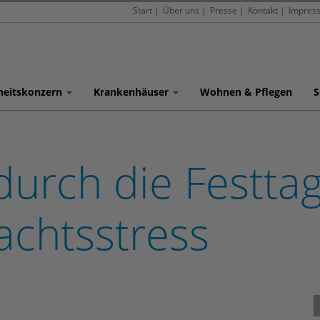
Start
|
Über uns
|
Presse
|
Kontakt
|
Impres
heitskonzern
Krankenhäuser
Wohnen & Pflegen
S
urch die Festtag
chtsstress