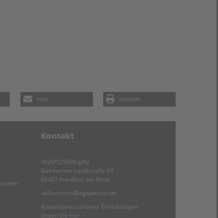
mail
drucken
Kontakt
AGAPLESION gAG
Ginnheimer Landstraße 94
60487 Frankfurt am Main
enschen
willkommen
@
agaplesion.de
Kontaktdaten unserer Einrichtungen
finden Sie hier >