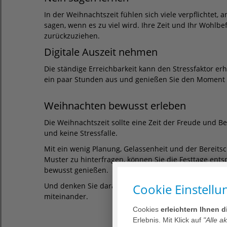
In der Weihnachtszeit fühlen sich viele verpflichtet, 
sagen, wenn es zu viel wird. Ihre Zeit und Ihr Wohlbe
zurückzuziehen.
Digitale Auszeit nehmen
Die ständige Erreichbarkeit kann den Stressfaktor er
ein paar Stunden aus und genießen Sie den Moment
Weihnachten bewusst erleben
Die Weihnachtszeit sollte eine Zeit der Freude und B
und keine Stressfalle.
Mit ein wenig Planung, Gelassenheit und der Bereitsch
Muster zu hinterfragen, können Sie die Festtage ent
bewusst genießen.
Cookie Einstellu
Und denken Sie daran: Das schönste Geschenk ist oft 
miteinander.
Cookies
erleichtern Ihnen 
Erlebnis. Mit Klick auf
"Alle a