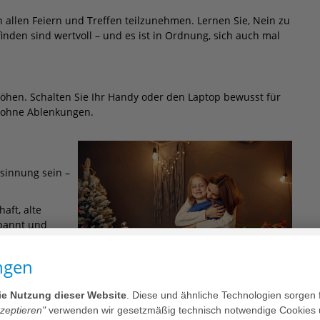
an allen Feiern und Treffen teilzunehmen. Lernen Sie, Nein zu
finden sind wertvoll – und es ist in Ordnung, sich auch mal
höhen. Schalten Sie Ihr Handy oder den Laptop bewusst für
 ohne Ablenkungen.
esinnung sein –
aft, alte
spannt und
ngen
einfach Zeit
die Nutzung dieser Website
. Diese und ähnliche Technologien sorgen 
kzeptieren"
verwenden wir gesetzmäßig technisch notwendige Cookies 