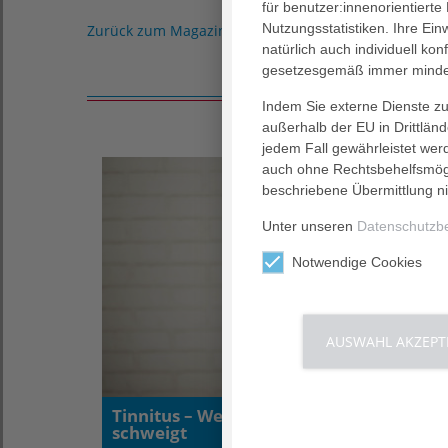
für benutzer:innenorientierte
Nutzungsstatistiken. Ihre Ei
Zurück zum Magazin
natürlich auch individuell kon
gesetzesgemäß immer mindes
Indem Sie externe Dienste zul
außerhalb der EU in Drittlän
jedem Fall gewährleistet wer
auch ohne Rechtsbehelfsmögl
beschriebene Übermittlung ni
Unter unseren
Datenschutzb
Notwendige Cookies
AUSWAHL AKZEPT
Tinnitus – Wenn das Ohr nicht mehr
schweigt