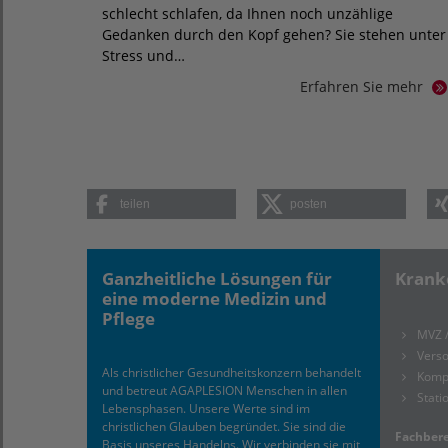
schlecht schlafen, da Ihnen noch unzählige
Gedanken durch den Kopf gehen? Sie stehen unter
Stress und…
Erfahren Sie mehr
teilen
posten
Ganzheitliche Lösungen für
Krank
eine moderne Medizin und
Pflege
MVZ 
Verso
Als christlicher Gesundheitskonzern behandelt
Komp
und betreut AGAPLESION Menschen in allen
Stati
Lebensphasen. Unsere Werte sind im
christlichen Glauben begründet. Sie sind die
Fachbere
Basis unseres Handelns. Wir verbinden sie mit