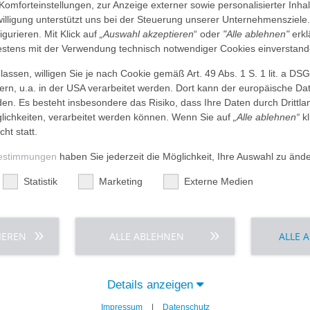
 Komforteinstellungen, zur Anzeige externer sowie personalisierter Inh
nwilligung unterstützt uns bei der Steuerung unserer Unternehmensziele
figurieren. Mit Klick auf
„Auswahl akzeptieren
“ oder
"Alle ablehnen"
erkl
Weitere interessante Artikel
tens mit der Verwendung technisch notwendiger Cookies einverstand
assen, willigen Sie je nach Cookie gemäß Art. 49 Abs. 1 S. 1 lit. a DS
dern, u.a. in der USA verarbeitet werden. Dort kann der europäische Da
den. Es besteht insbesondere das Risiko, dass Ihre Daten durch Dritt
ichkeiten, verarbeitet werden können. Wenn Sie auf
„Alle ablehnen“
kl
cht statt.
estimmungen
haben Sie jederzeit die Möglichkeit, Ihre Auswahl zu änd
Statistik
Marketing
Externe Medien
IEREN
ALLE ABLEHNEN
ALLE 
Details anzeigen
Ein starkes Immunsystem als Basis der
Gesundheit
Impressum
|
Datenschutz