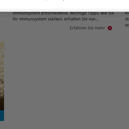
Für die Abwehr von Krankheiten ist ein starkes
S
Immunsystem entscheidend. Wichtige Tipps, wie Sie
R
Ihr Immunsystem stärken, erhalten Sie von…
s
o
Erfahren Sie mehr