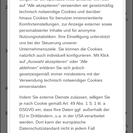
sicherzustellen.
auf
"Alle akzeptieren"
verwenden wir gesetzmäßig
Nur individuelle Trigger meiden
: Manche Nahrungsmittel
technisch notwendige Cookies und darüber
(z. B. Zitrusfrüchte, Tomaten, Kiwi oder Erdbeeren) können
hinaus Cookies für benutzer:innenorientierte
individuell die Neurodermitis verschlechtern. Diese sollten
Komforteinstellungen, zur Anzeige externer sowie
mittels Auslassdiät und Ernährungstagebuch identifiziert
personalisierter Inhalte und für anonyme
werden und nur dann gemieden werden, wenn eine
Nutzungsstatistiken. Ihre Einwilligung unterstützt
Verschlechterung des Hautzustandes mit dem Konsum in
uns bei der Steuerung unserer
Verbindung gebracht werden kann.
Unternehmensziele. Sie können die Cookies
Zucker und schnell resorbierbare Kohlenhydrate
natürlich auch individuell konfigurieren. Mit Klick
reduzieren
: Ein hoher Konsum von Zucker und schnell
auf
„Auswahl akzeptieren
“ oder
"Alle
resorbierbaren Kohlenhydraten wie Weißmehlprodukte
ablehnen"
erklären Sie sich jedoch
kann Entzündungen im Körper fördern, was die
gesetzesgemäß immer mindestens mit der
Hauterkrankung verschlimmern kann. Es empfiehlt sich,
Verwendung technisch notwendiger Cookies
diese in der Ernährung zu reduzieren.
einverstanden.
Naturbelassene Lebensmittel bevorzugen
: Farb-, Aroma-
und Konservierungsstoffe können zu allergischen
Indem Sie externe Dienste zulassen, willigen Sie
Reaktionen führen. Vor allem Fertigprodukte enthalten
je nach Cookie gemäß Art. 49 Abs. 1 S. 1 lit. a
diese Zusatzstoffe und sollten daher vermieden werden.
DSGVO ein, dass Ihre Daten ggf. außerhalb der
Probiotika und Präbiotika konsumieren
: Der Zustand der
EU in Drittländern, u.a. in der USA verarbeitet
Haut steht in direktem Zusammenhang mit der
werden. Dort kann der europäische
Darmgesundheit. Um eine gesunde Darmflora aufzubauen,
Datenschutzstandard nicht in jedem Fall
empfiehlt sich der Konsum von Probiotika wie fermentierte