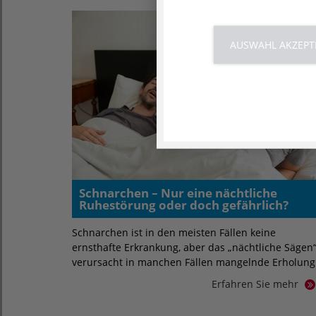
AUSWAHL AKZEPT
Schnarchen – Nur eine nächtliche
Ruhestörung oder doch gefährlich?
Schnarchen ist in den meisten Fällen keine
ernsthafte Erkrankung, aber das „nächtliche Sägen
verursacht in manchen Fällen mangelnde Erholun
Erfahren Sie mehr