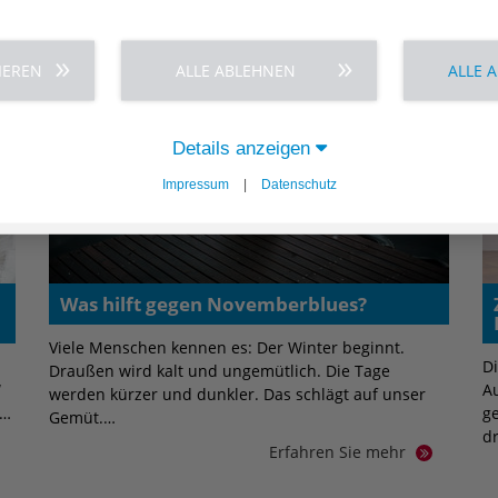
IEREN
ALLE ABLEHNEN
ALLE 
Details anzeigen
Impressum
|
Datenschutz
Was hilft gegen Novemberblues?
Viele Menschen kennen es: Der Winter beginnt.
Di
Draußen wird kalt und ungemütlich. Die Tage
“
A
werden kürzer und dunkler. Das schlägt auf unser
g…
g
Gemüt.…
d
Erfahren Sie mehr