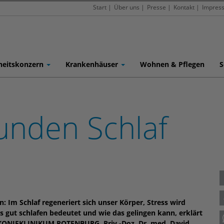
Start
|
Über uns
|
Presse
|
Kontakt
|
Impres
heitskonzern
Krankenhäuser
Wohnen & Pflegen
S
sunden Schlaf
n: Im Schlaf regeneriert sich unser Körper, Stress wird
 gut schlafen bedeutet und wie das gelingen kann, erklärt
KONIEKLINIKUM ROTENBURG, Priv.-Doz. Dr. med. David