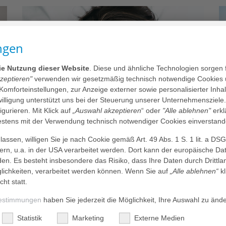
ngen
die Nutzung dieser Website
. Diese und ähnliche Technologien sorgen 
kzeptieren"
verwenden wir gesetzmäßig technisch notwendige Cookies 
 Komforteinstellungen, zur Anzeige externer sowie personalisierter Inh
nwilligung unterstützt uns bei der Steuerung unserer Unternehmensziele
figurieren. Mit Klick auf
„Auswahl akzeptieren
“ oder
"Alle ablehnen"
erkl
tens mit der Verwendung technisch notwendiger Cookies einverstand
Was kann ich gegen Schlafstörungen
assen, willigen Sie je nach Cookie gemäß Art. 49 Abs. 1 S. 1 lit. a DS
tun?
dern, u.a. in der USA verarbeitet werden. Dort kann der europäische Da
La
den. Es besteht insbesondere das Risiko, dass Ihre Daten durch Dritt
Schlafen sie schlecht? Dann sind Sie in guter
od
ichkeiten, verarbeitet werden können. Wenn Sie auf
„Alle ablehnen“
kl
Gesellschaft. Denn Schlafstörung (Insomnie) ist mit
s
cht statt.
ca. sechs Prozent behandlungsbedürftiger Fälle…
estimmungen
haben Sie jederzeit die Möglichkeit, Ihre Auswahl zu änd
Erfahren Sie mehr
Statistik
Marketing
Externe Medien