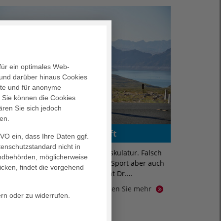
für ein optimales Web-
und darüber hinaus Cookies
alte und für anonyme
. Sie können die Cookies
ären Sie sich jedoch
en.
Drei Tipps: Wie’s richtig läuft
GVO ein, dass Ihre Daten ggf.
tenschutzstandard nicht in
ufen ist gut für Kreislauf und Muskulatur. Falsch
landbehörden, möglicherweise
er exzessiv ausgeführt, kann der Sport aber auch
icken, findet die vorgehend
chaden. Worauf es ankommt, verrät Dr.…
Erfahren Sie mehr
ern oder zu widerrufen.