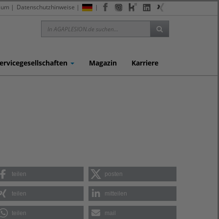
sum
|
Datenschutzhinweise
|
|
ervicegesellschaften
Magazin
Karriere
teilen
posten
teilen
mitteilen
teilen
mail