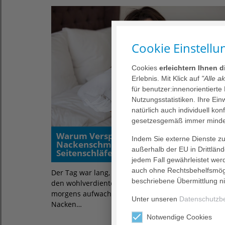
Cookie Einstellu
Cookies
erleichtern Ihnen 
Erlebnis. Mit Klick auf
"Alle a
für benutzer:innenorientierte
Nutzungsstatistiken. Ihre Ei
natürlich auch individuell kon
gesetzesgemäß immer mindes
Warum Verspannungen und
Indem Sie externe Dienste zul
Nackenschmerzen oft zum Alltag eines
außerhalb der EU in Drittlän
Seitenschläfers dazugehören
jedem Fall gewährleistet wer
auch ohne Rechtsbehelfsmögl
Der Tag war lang, man freut sich auf sein Bett und
beschriebene Übermittlung ni
den wohlverdienten Schlaf. Doch sobald man
morgens aufwacht, sind der Rücken sowie der
Unter unseren
Datenschutzb
Nacken…
Notwendige Cookies
Erfahren Sie mehr