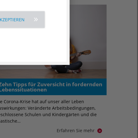
AKZEPTIEREN
Zehn Tipps für Zuversicht in fordernden
Lebenssituationen
e Corona-Krise hat auf unser aller Leben
uswirkungen: Veränderte Arbeitsbedingungen,
eschlossene Schulen und Kindergärten und die
rastische…
Erfahren Sie mehr