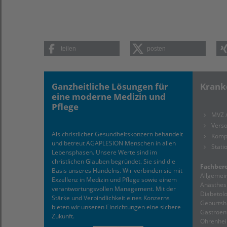
teilen
posten
Ganzheitliche Lösungen für
Krank
eine moderne Medizin und
Pflege
MVZ 
Verso
Als christlicher Gesundheitskonzern behandelt
Komp
und betreut AGAPLESION Menschen in allen
Stati
Lebensphasen. Unsere Werte sind im
christlichen Glauben begründet. Sie sind die
Fachbere
Basis unseres Handelns. Wir verbinden sie mit
Allgemein
Exzellenz in Medizin und Pflege sowie einem
Anästhesi
verantwortungsvollen Management. Mit der
Diabetolo
Stärke und Verbindlichkeit eines Konzerns
Geburtshi
bieten wir unseren Einrichtungen eine sichere
Gastroent
Zukunft.
Ohrenheil