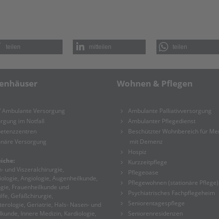
teilen
mitteilen
teilen
enhäuser
Wohnen & Pflegen
/ Ambulante Versorgung
Ambulante Palliativversorgung
rgung im Notfall
Ambulanter Pflegedienst
etenzzentren
Beschützter Wohnbereich für M
onäre Versorgung
mit Demenz
Hospiz
iche:
Kurzzeitpflege
- und Viszeralchirurgie,
Pflegeoase
ologie, Angiologie, Augenheilkunde,
Pflegewohnen (stationäre Pflege)
gie, Frauenheilkunde und
Psychiatrisches Fachpflegeheim
lfe, Gefäßchirurgie,
Seniorentagespflege
erologie, Geriatrie, Hals- Nasen- und
kunde, Innere Medizin, Kardiologie,
Seniorenresidenzen