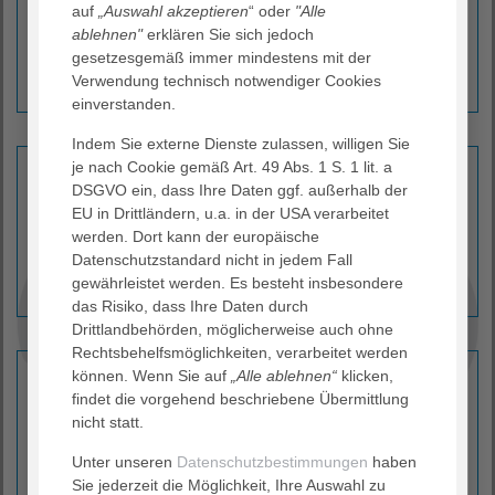
auf
„Auswahl akzeptieren
“ oder
"Alle
Gesundheitskonzern sowie um unsere Einrichtungen.
ablehnen"
erklären Sie sich jedoch
gesetzesgemäß immer mindestens mit der
zu Daten & Fakten ›
Verwendung technisch notwendiger Cookies
einverstanden.
Indem Sie externe Dienste zulassen, willigen Sie
Pressefotos
je nach Cookie gemäß Art. 49 Abs. 1 S. 1 lit. a
DSGVO ein, dass Ihre Daten ggf. außerhalb der
Hier finden Sie Bildmaterial für Ihre Veröffentlichung.
EU in Drittländern, u.a. in der USA verarbeitet
werden. Dort kann der europäische
Datenschutzstandard nicht in jedem Fall
zu den Pressefotos ›
gewährleistet werden. Es besteht insbesondere
das Risiko, dass Ihre Daten durch
Drittlandbehörden, möglicherweise auch ohne
Rechtsbehelfsmöglichkeiten, verarbeitet werden
Downloads
können. Wenn Sie auf
„Alle ablehnen“
klicken,
findet die vorgehend beschriebene Übermittlung
Laden Sie sich alle für Sie interessanten Broschüren und
nicht statt.
Flyer herunter. Sie finden hier unter anderem die
Broschüre AGAPLESION Wissen: Demenz.
Unter unseren
Datenschutzbestimmungen
haben
Sie jederzeit die Möglichkeit, Ihre Auswahl zu