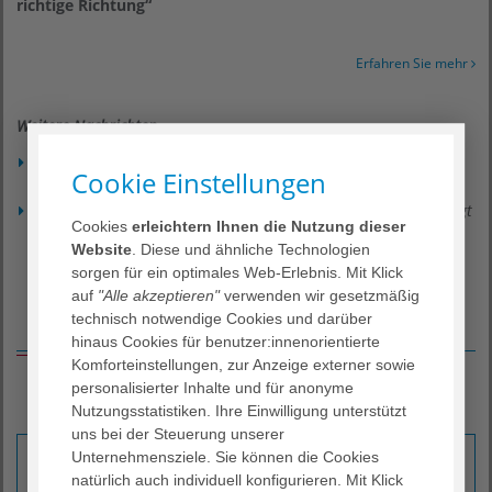
richtige Richtung“
Erfahren Sie mehr
Weitere Nachrichten
Südhessen Kliniken nehmen weiter Form an
Cookie Einstellungen
03. Juni 2026
GKV-Beitragssatzstabilisierungsgesetz: AGAPLESION gAG schlägt
Cookies
erleichtern Ihnen die Nutzung dieser
echte Reformmaßnahmen vor
Website
. Diese und ähnliche Technologien
11. Mai 2026
sorgen für ein optimales Web-Erlebnis. Mit Klick
auf
"Alle akzeptieren"
verwenden wir gesetzmäßig
technisch notwendige Cookies und darüber
Was wir Ihnen bieten
hinaus Cookies für benutzer:innenorientierte
Komforteinstellungen, zur Anzeige externer sowie
personalisierter Inhalte und für anonyme
Nutzungsstatistiken. Ihre Einwilligung unterstützt
uns bei der Steuerung unserer
Daten & Fakten
Unternehmensziele. Sie können die Cookies
natürlich auch individuell konfigurieren. Mit Klick
Hier finden Sie aktuelle Daten & Fakten rund um unseren