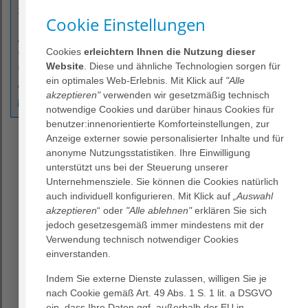
Strategie & Portfoliomanagement
Cookie Einstellungen
AGAPLESION gAG
Cookies
erleichtern Ihnen die Nutzung dieser
Ginnheimer Landstraße 94
Website
. Diese und ähnliche Technologien sorgen für
60487 Frankfurt am Main
ein optimales Web-Erlebnis. Mit Klick auf
"Alle
(069) 95 33 - 9416
akzeptieren"
verwenden wir gesetzmäßig technisch
kathrin.nicolai@agaplesion.de
notwendige Cookies und darüber hinaus Cookies für
benutzer:innenorientierte Komforteinstellungen, zur
Strategie & Portfoliomanagement
Anzeige externer sowie personalisierter Inhalte und für
anonyme Nutzungsstatistiken. Ihre Einwilligung
Von der Strategie zur Umsetzung.
unterstützt uns bei der Steuerung unserer
Unternehmensziele. Sie können die Cookies natürlich
In einem dynamischen Marktumfeld gilt es einerseits
auch individuell konfigurieren. Mit Klick auf
„Auswahl
AGAPLESION aktiv weiterzuentwickeln und andererseits
akzeptieren
“ oder
"Alle ablehnen"
erklären Sie sich
auf Herausforderungen zu reagieren.
jedoch gesetzesgemäß immer mindestens mit der
Verwendung technisch notwendiger Cookies
Der Zentrale Dienst Strategie & Portfoliomanagement ist
einverstanden.
zuständig für die strategische
Unternehmensentwicklung, die langfristige Planung
Indem Sie externe Dienste zulassen, willigen Sie je
sowie das Portfoliomanagement unserer
nach Cookie gemäß Art. 49 Abs. 1 S. 1 lit. a DSGVO
Geschäftsbereiche. Auf Basis der strategischen
ein, dass Ihre Daten ggf. außerhalb der EU in