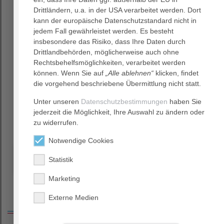
Ausrichtung werden Handlungsfelder und Ziele
Drittländern, u.a. in der USA verarbeitet werden. Dort
abgeleitet und zur Umsetzung gebracht.
kann der europäische Datenschutzstandard nicht in
Ein zentraler Bereich für die Umsetzung wird durch den
jedem Fall gewährleistet werden. Es besteht
Schwerpunkt Mergers & Acquisitions abgebildet. Wir sind
insbesondere das Risiko, dass Ihre Daten durch
daran interessiert mit weiteren Einrichtungen
Drittlandbehörden, möglicherweise auch ohne
partnerschaftlich zusammenzuarbeiten. Im Bereich
Rechtsbehelfsmöglichkeiten, verarbeitet werden
Mergers & Acquisitions werden Transaktionen auf Basis
können. Wenn Sie auf
„Alle ablehnen“
klicken, findet
strategischer Entscheidungen geprüft und koordiniert.
die vorgehend beschriebene Übermittlung nicht statt.
Durch unsere Konzernstruktur können wir Wissen
Unter unseren
Datenschutzbestimmungen
haben Sie
bündeln und Synergien nutzen. Um diesen Mehrwert
jederzeit die Möglichkeit, Ihre Auswahl zu ändern oder
sicherzustellen, erfolgt nach Vertragsabschluss ein
zu widerrufen.
strukturiertes Integrationsmanagement.
Notwendige Cookies
MEHR ÜBER DAS BETEILIGUNGSPRINZIP ERFAHREN
Statistik
Marketing
Externe Medien
Service