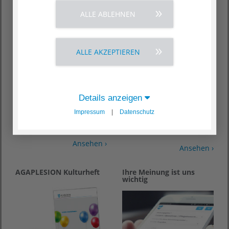
ALLE ABLEHNEN
Geschäftsbericht 2025
AGAPLESION Leitbild
ALLE AKZEPTIEREN
Details anzeigen
Impressum
|
Datenschutz
Ansehen ›
Ansehen ›
AGAPLESION Kulturheft
Ihre Meinung ist uns
wichtig