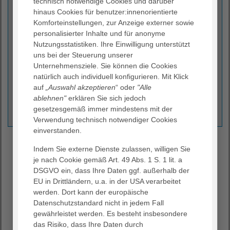
technisch notwendige Cookies und darüber
Dr. med. Bettina Beinhauer
hinaus Cookies für benutzer:innenorientierte
Komforteinstellungen, zur Anzeige externer sowie
Leiterin
personalisierter Inhalte und für anonyme
Medizinmanagement
Nutzungsstatistiken. Ihre Einwilligung unterstützt
uns bei der Steuerung unserer
AGAPLESION gAG
Unternehmensziele. Sie können die Cookies
Ginnheimer Landstraße 94
natürlich auch individuell konfigurieren. Mit Klick
60487 Frankfurt am Main
auf
„Auswahl akzeptieren
“ oder
"Alle
(069) 95 33 - 95 40
ablehnen"
erklären Sie sich jedoch
(069) 95 33 - 891 - 95 40
gesetzesgemäß immer mindestens mit der
bettina.beinhauer@agaplesion.de
Verwendung technisch notwendiger Cookies
einverstanden.
Medizinmanagement
Indem Sie externe Dienste zulassen, willigen Sie
je nach Cookie gemäß Art. 49 Abs. 1 S. 1 lit. a
Zwischen Medizin und Ökonomie
DSGVO ein, dass Ihre Daten ggf. außerhalb der
EU in Drittländern, u.a. in der USA verarbeitet
Mit Einführung des DRG-Systems in Deutschland sind die
werden. Dort kann der europäische
Anforderungen an ein Krankenhaus als wirtschaftliches
Datenschutzstandard nicht in jedem Fall
Unternehmen deutlich gestiegen. Das
gewährleistet werden. Es besteht insbesondere
Medizinmanagement unterstützt als Schnittstelle
das Risiko, dass Ihre Daten durch
zwischen Medizin und Verwaltung in den einzelnen