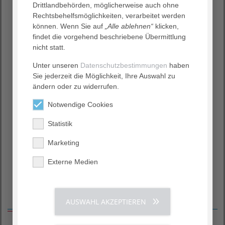
Drittlandbehörden, möglicherweise auch ohne
Einrichtungen Geschäftsführung und medizinische
Rechtsbehelfsmöglichkeiten, verarbeitet werden
Leistungsbereiche durch Bereitstellung medizinischer
können. Wenn Sie auf
„Alle ablehnen“
klicken,
Leistungszahlen, Beratungen und Schulungen.
findet die vorgehend beschriebene Übermittlung
Gemeinsam mit den Einrichtungen erarbeitet das
nicht statt.
Medizinmanagement zudem Strategien, Lösungsansätze
Unter unseren
Datenschutzbestimmungen
haben
und Szenario-Betrachtungen für eine langfristige
Sie jederzeit die Möglichkeit, Ihre Auswahl zu
Planung und Zukunftssicherung.
ändern oder zu widerrufen.
AGAPLESION versteht sich als Gesundheitsdienstleister,
der strategisch eine exzellente Behandlungs- und
Notwendige Cookies
Betreuungsqualität anstrebt. Dabei verbessern
Statistik
kontinuierliche Optimierungsprozesse die medizinischen
Behandlungsabläufe zum Wohl der Patienten und
Marketing
Bewohner.
Mehr Informationen dazu ›
Externe Medien
Service
AUSWAHL AKZEPTIEREN